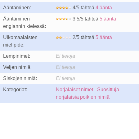
Ääntäminen:
4/5 tähteä
4 ääntä
Ääntäminen
3.5/5 tähteä
5 ääntä
englannin kielessä:
Ulkomaalaisten
2/5 tähteä
5 ääntä
mielipide:
Lempinimet:
Ei tietoja
Veljen nimiä:
Ei tietoja
Siskojen nimiä:
Ei tietoja
Kategoriat:
Norjalaiset nimet
-
Suosittuja
norjalaisia poikien nimiä