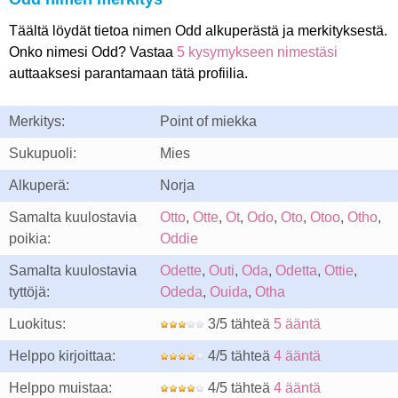
Täältä löydät tietoa nimen Odd alkuperästä ja merkityksestä.
Onko nimesi Odd? Vastaa
5 kysymykseen nimestäsi
auttaaksesi parantamaan tätä profiilia.
Merkitys:
Point of miekka
Sukupuoli:
Mies
Alkuperä:
Norja
Samalta kuulostavia
Otto
,
Otte
,
Ot
,
Odo
,
Oto
,
Otoo
,
Otho
,
poikia:
Oddie
Samalta kuulostavia
Odette
,
Outi
,
Oda
,
Odetta
,
Ottie
,
tyttöjä:
Odeda
,
Ouida
,
Otha
Luokitus:
3/5 tähteä
5 ääntä
Helppo kirjoittaa:
4/5 tähteä
4 ääntä
Helppo muistaa:
4/5 tähteä
4 ääntä