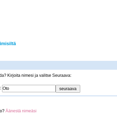
misiltä
? Kirjoita nimesi ja valitse Seuraava:
:
to?
Äänestä nimeäsi