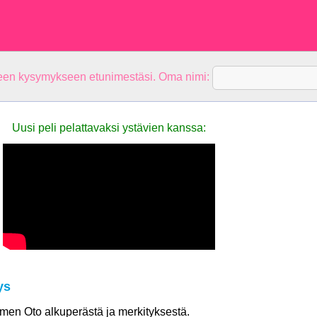
teen kysymykseen etunimestäsi. Oma nimi:
Uusi peli pelattavaksi ystävien kanssa:
ys
nimen Oto alkuperästä ja merkityksestä.