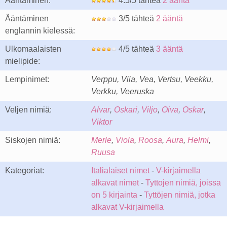
Ääntäminen:
4.5/5 tähteä
2 ääntä
Ääntäminen
3/5 tähteä
2 ääntä
englannin kielessä:
Ulkomaalaisten
4/5 tähteä
3 ääntä
mielipide:
Lempinimet:
Verppu, Viia, Vea, Vertsu, Veekku,
Verkku, Veeruska
Veljen nimiä:
Alvar
,
Oskari
,
Viljo
,
Oiva
,
Oskar
,
Viktor
Siskojen nimiä:
Merle
,
Viola
,
Roosa
,
Aura
,
Helmi
,
Ruusa
Kategoriat:
Italialaiset nimet
-
V-kirjaimella
alkavat nimet
-
Tyttojen nimiä, joissa
on 5 kirjainta
-
Tyttöjen nimiä, jotka
alkavat V-kirjaimella