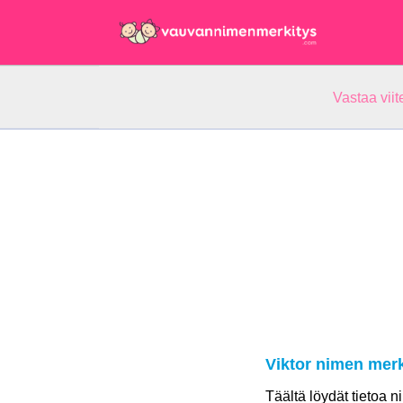
Vastaa vii
Viktor nimen merk
Täältä löydät tietoa n