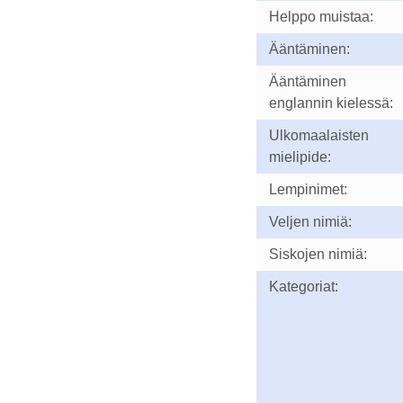
Helppo muistaa:
Ääntäminen:
Ääntäminen
englannin kielessä:
Ulkomaalaisten
mielipide:
Lempinimet:
Veljen nimiä:
Siskojen nimiä:
Kategoriat: