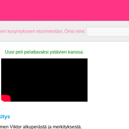
teen kysymykseen etunimestäsi. Oma nimi:
Uusi peli pelattavaksi ystävien kanssa:
itys
imen Viktor alkuperästä ja merkityksestä.