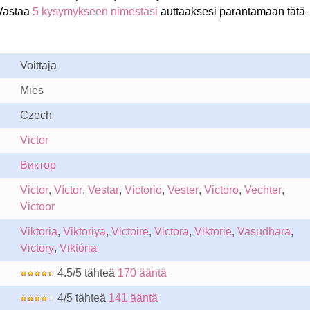
 Vastaa
5 kysymykseen nimestäsi
auttaaksesi parantamaan tätä
Voittaja
Mies
Czech
Victor
Виктор
Victor
,
Víctor
,
Vestar
,
Victorio
,
Vester
,
Victoro
,
Vechter
,
Victoor
Viktoria
,
Viktoriya
,
Victoire
,
Victora
,
Viktorie
,
Vasudhara
,
Victory
,
Viktória
4.5/5 tähteä
170 ääntä
4/5 tähteä
141 ääntä