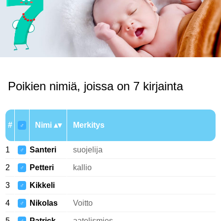
Poikien nimiä, joissa on 7 kirjainta
#
Nimi
Merkitys
♂
1
Santeri
suojelija
♂
2
Petteri
kallio
♂
3
Kikkeli
♂
4
Nikolas
Voitto
♂
5
Patrick
aatelismies