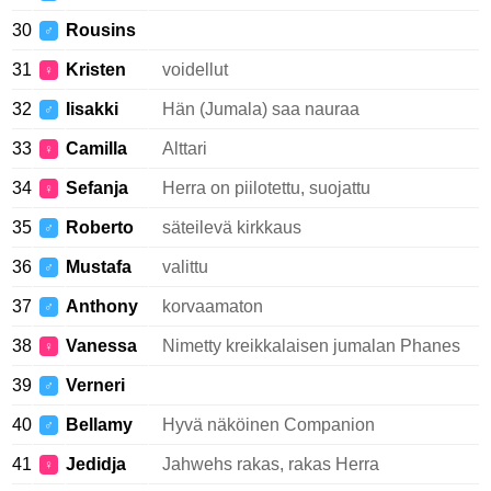
30
Rousins
♂
31
Kristen
voidellut
♀
32
Iisakki
Hän (Jumala) saa nauraa
♂
33
Camilla
Alttari
♀
34
Sefanja
Herra on piilotettu, suojattu
♀
35
Roberto
säteilevä kirkkaus
♂
36
Mustafa
valittu
♂
37
Anthony
korvaamaton
♂
38
Vanessa
Nimetty kreikkalaisen jumalan Phanes
♀
39
Verneri
♂
40
Bellamy
Hyvä näköinen Companion
♂
41
Jedidja
Jahwehs rakas, rakas Herra
♀