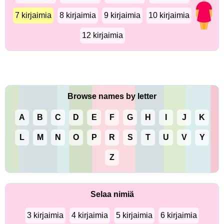
7 kirjaimia
8 kirjaimia
9 kirjaimia
10 kirjaimia
12 kirjaimia
Browse names by letter
A
B
C
D
E
F
G
H
I
J
K
L
M
N
O
P
R
S
T
U
V
Y
Z
Selaa nimiä
3 kirjaimia
4 kirjaimia
5 kirjaimia
6 kirjaimia