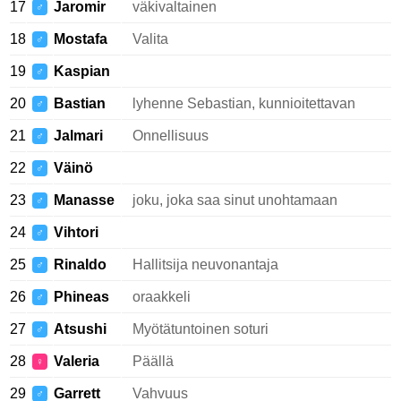
17
Jaromir
väkivaltainen
♂
18
Mostafa
Valita
♂
19
Kaspian
♂
20
Bastian
lyhenne Sebastian, kunnioitettavan
♂
21
Jalmari
Onnellisuus
♂
22
Väinö
♂
23
Manasse
joku, joka saa sinut unohtamaan
♂
24
Vihtori
♂
25
Rinaldo
Hallitsija neuvonantaja
♂
26
Phineas
oraakkeli
♂
27
Atsushi
Myötätuntoinen soturi
♂
28
Valeria
Päällä
♀
29
Garrett
Vahvuus
♂