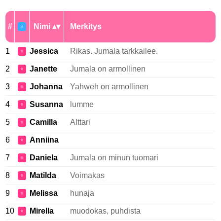
#
Nimi
Merkitys
♂
1
Jessica
Rikas. Jumala tarkkailee.
♀
2
Janette
Jumala on armollinen
♀
3
Johanna
Yahweh on armollinen
♀
4
Susanna
lumme
♀
5
Camilla
Alttari
♀
6
Anniina
♀
7
Daniela
Jumala on minun tuomari
♀
8
Matilda
Voimakas
♀
9
Melissa
hunaja
♀
10
Mirella
muodokas, puhdista
♀