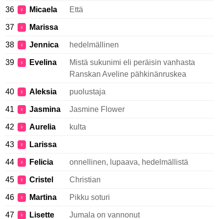
36
Micaela
Että
♀
37
Marissa
♀
38
Jennica
hedelmällinen
♀
39
Evelina
Mistä sukunimi eli peräisin vanhasta
♀
Ranskan Aveline pähkinänruskea
40
Aleksia
puolustaja
♀
41
Jasmina
Jasmine Flower
♀
42
Aurelia
kulta
♀
43
Larissa
♀
44
Felicia
onnellinen, lupaava, hedelmällistä
♀
45
Cristel
Christian
♀
46
Martina
Pikku soturi
♀
47
Lisette
Jumala on vannonut
♀