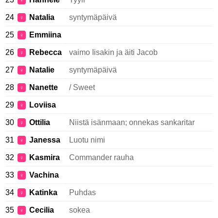
♀
24
Natalia
syntymäpäivä
♀
25
Emmiina
♀
26
Rebecca
vaimo Iisakin ja äiti Jacob
♀
27
Natalie
syntymäpäivä
♀
28
Nanette
/ Sweet
♀
29
Loviisa
♀
30
Ottilia
Niistä isänmaan; onnekas sankaritar
♀
31
Janessa
Luotu nimi
♀
32
Kasmira
Commander rauha
♀
33
Vachina
♀
34
Katinka
Puhdas
♀
35
Cecilia
sokea
♀