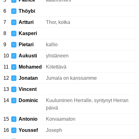
♂
6
Thöybi
♂
7
Artturi
Thor, kotka
♂
8
Kasperi
♂
9
Pietari
kallio
♂
10
Aukusti
ylistäneen
♂
11
Mohamed
Kiitettävä
♂
12
Jonatan
Jumala on kanssamme
♂
13
Vincent
♂
14
Dominic
Kuuluminen Herralle, syntynyt Herran
♂
päivä
15
Antonio
Korvaamaton
♂
16
Youssef
Joseph
♂