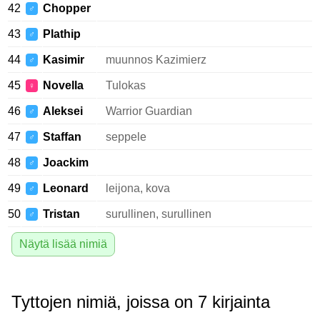
42
Chopper
♂
43
Plathip
♂
44
Kasimir
muunnos Kazimierz
♂
45
Novella
Tulokas
♀
46
Aleksei
Warrior Guardian
♂
47
Staffan
seppele
♂
48
Joackim
♂
49
Leonard
leijona, kova
♂
50
Tristan
surullinen, surullinen
♂
Näytä lisää nimiä
Tyttojen nimiä, joissa on 7 kirjainta