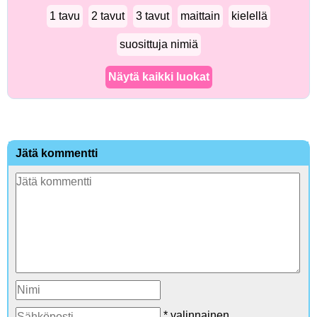
1 tavu
2 tavut
3 tavut
maittain
kielellä
suosittuja nimiä
Näytä kaikki luokat
Jätä kommentti
* valinnainen