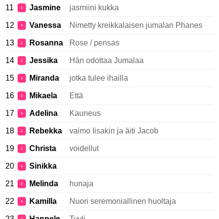
11
Jasmine
jasmiini kukka
♀
12
Vanessa
Nimetty kreikkalaisen jumalan Phanes
♀
13
Rosanna
Rose / pensas
♀
14
Jessika
Hän odottaa Jumalaa
♀
15
Miranda
jotka tulee ihailla
♀
16
Mikaela
Että
♀
17
Adelina
Kauneus
♀
18
Rebekka
vaimo Iisakin ja äiti Jacob
♀
19
Christa
voidellut
♀
20
Sinikka
♀
21
Melinda
hunaja
♀
22
Kamilla
Nuori seremoniallinen huoltaja
♀
23
Hannele
Tyyli