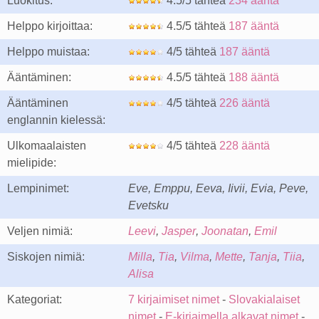
Luokitus:
4.5/5 tähteä
234 ääntä
Helppo kirjoittaa:
4.5/5 tähteä
187 ääntä
Helppo muistaa:
4/5 tähteä
187 ääntä
Ääntäminen:
4.5/5 tähteä
188 ääntä
Ääntäminen
4/5 tähteä
226 ääntä
englannin kielessä:
Ulkomaalaisten
4/5 tähteä
228 ääntä
mielipide:
Lempinimet:
Eve, Emppu, Eeva, Iivii, Evia, Peve,
Evetsku
Veljen nimiä:
Leevi
,
Jasper
,
Joonatan
,
Emil
Siskojen nimiä:
Milla
,
Tia
,
Vilma
,
Mette
,
Tanja
,
Tiia
,
Alisa
Kategoriat:
7 kirjaimiset nimet
-
Slovakialaiset
nimet
-
E-kirjaimella alkavat nimet
-