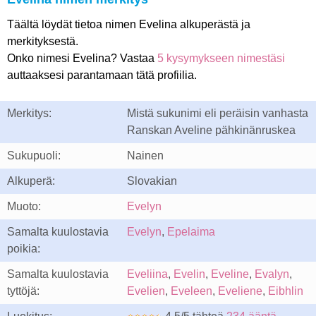
Täältä löydät tietoa nimen Evelina alkuperästä ja
merkityksestä.
Onko nimesi Evelina? Vastaa
5 kysymykseen nimestäsi
auttaaksesi parantamaan tätä profiilia.
Merkitys:
Mistä sukunimi eli peräisin vanhasta
Ranskan Aveline pähkinänruskea
Sukupuoli:
Nainen
Alkuperä:
Slovakian
Muoto:
Evelyn
Samalta kuulostavia
Evelyn
,
Epelaima
poikia:
Samalta kuulostavia
Eveliina
,
Evelin
,
Eveline
,
Evalyn
,
tyttöjä:
Evelien
,
Eveleen
,
Eveliene
,
Eibhlin