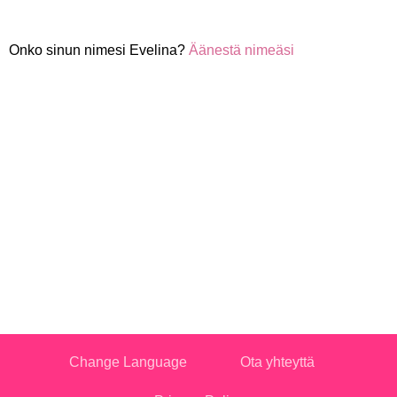
Onko sinun nimesi Evelina?
Äänestä nimeäsi
Change Language
Ota yhteyttä