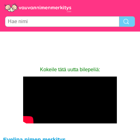
Kokeile tätä uutta bilepeliä:
Evelina nimen merkitys