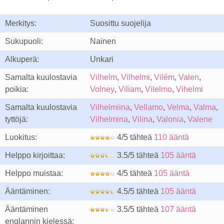
Merkitys:
Suosittu suojelija
Sukupuoli:
Nainen
Alkuperä:
Unkari
Samalta kuulostavia
Vilhelm
,
Vilhelmi
,
Vilém
,
Valen
,
poikia:
Volney
,
Viliam
,
Vilelmo
,
Vihelmi
Samalta kuulostavia
Vilhelmiina
,
Vellamo
,
Velma
,
Valma
,
tyttöjä:
Vilhelmina
,
Vilina
,
Valonia
,
Valene
Luokitus:
4/5 tähteä
110 ääntä
Helppo kirjoittaa:
3.5/5 tähteä
105 ääntä
Helppo muistaa:
4/5 tähteä
105 ääntä
Ääntäminen:
4.5/5 tähteä
105 ääntä
Ääntäminen
3.5/5 tähteä
107 ääntä
englannin kielessä: