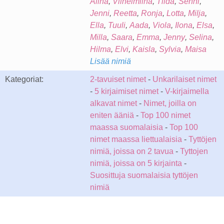
Alina
,
Vilhelmiina
,
Tilda
,
Senni
,
Jenni
,
Reetta
,
Ronja
,
Lotta
,
Milja
,
Ella
,
Tuuli
,
Aada
,
Viola
,
Ilona
,
Elsa
,
Milla
,
Saara
,
Emma
,
Jenny
,
Selina
,
Hilma
,
Elvi
,
Kaisla
,
Sylvia
,
Maisa
Lisää nimiä
Kategoriat:
2-tavuiset nimet
-
Unkarilaiset nimet
-
5 kirjaimiset nimet
-
V-kirjaimella
alkavat nimet
-
Nimet, joilla on
eniten ääniä
-
Top 100 nimet
maassa suomalaisia
-
Top 100
nimet maassa liettualaisia
-
Tyttöjen
nimiä, joissa on 2 tavua
-
Tyttojen
nimiä, joissa on 5 kirjainta
-
Suosittuja suomalaisia tyttöjen
nimiä