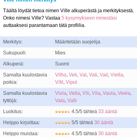
Täältä löydät tietoa nimen Ville alkuperästä ja merkityksestä.
Onko nimesi Ville? Vastaa
5 kysymykseen nimestäsi
auttaaksesi parantamaan tätä profiilia.
Merkitys:
Määritetään suojelija
Sukupuoli:
Mies
Alkuperä:
Suomi
Samalta kuulostavia
Vilho
,
Veli
,
Val
,
Vali
,
Vail
,
Viella
,
poikia:
Vifil
,
Vipul
Samalta kuulostavia
Viola
,
Vella
,
Vili
,
Vila
,
Vaula
,
Veela
,
tyttöjä:
Vala
,
Valli
Luokitus:
4.5/5 tähteä
33 ääntä
Helppo kirjoittaa:
5/5 tähteä
30 ääntä
Helppo muistaa:
4.5/5 tähteä
30 ääntä