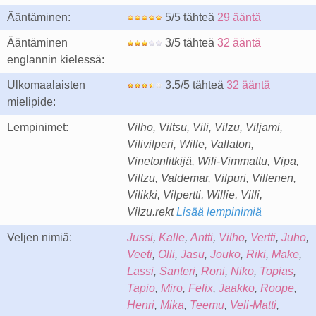
Ääntäminen:
5/5 tähteä
29 ääntä
Ääntäminen
3/5 tähteä
32 ääntä
englannin kielessä:
Ulkomaalaisten
3.5/5 tähteä
32 ääntä
mielipide:
Lempinimet:
Vilho, Viltsu, Vili, Vilzu, Viljami,
Vilivilperi, Wille, Vallaton,
Vinetonlitkijä, Wili-Vimmattu, Vipa,
Viltzu, Valdemar, Vilpuri, Villenen,
Vilikki, Vilpertti, Willie, Villi,
Vilzu.rekt
Lisää lempinimiä
Veljen nimiä:
Jussi
,
Kalle
,
Antti
,
Vilho
,
Vertti
,
Juho
,
Veeti
,
Olli
,
Jasu
,
Jouko
,
Riki
,
Make
,
Lassi
,
Santeri
,
Roni
,
Niko
,
Topias
,
Tapio
,
Miro
,
Felix
,
Jaakko
,
Roope
,
Henri
,
Mika
,
Teemu
,
Veli-Matti
,