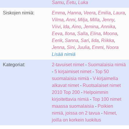
Samu
,
Eetu
,
Luka
Siskojen nimiä:
Emma
,
Hanna
,
Veera
,
Emilia
,
Laura
,
Vilma
,
Anni
,
Milja
,
Milla
,
Jenny
,
Viivi
,
Ida
,
Aino
,
Jemina
,
Annika
,
Eeva
,
Ilona
,
Salla
,
Elina
,
Moona
,
Eerik
,
Sanna
,
Sari
,
Iida
,
Riikka
,
Jenna
,
Sini
,
Juulia
,
Emmi
,
Noora
Lisää nimiä
Kategoriat:
2-tavuiset nimet
-
Suomalaisia nimiä
-
5 kirjaimiset nimet
-
Top 50
suomalaisia nimiä
-
V-kirjaimella
alkavat nimet
-
Ruotsalaiset nimet
2010 Top 200
-
Helpoimmin
kirjoitettavia nimiä
-
Top 100 nimet
maassa suomalaisia
-
Poikien
nimiä, joissa on 2 tavua
-
Nimet,
joilla on korkein luokitus