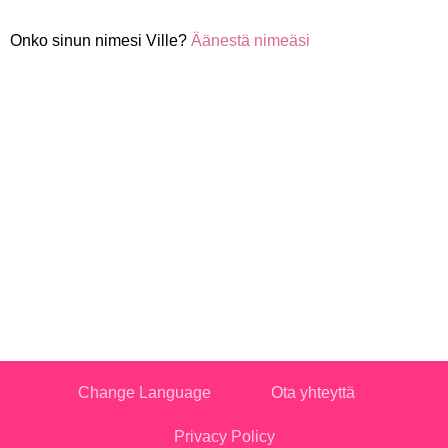
Onko sinun nimesi Ville?
Äänestä nimeäsi
Change Language
Ota yhteyttä
Privacy Policy