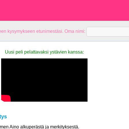
teen kysymykseen etunimestäsi. Oma nimi:
Uusi peli pelattavaksi ystävien kanssa:
tys
nimen Aino alkuperästä ja merkityksestä.