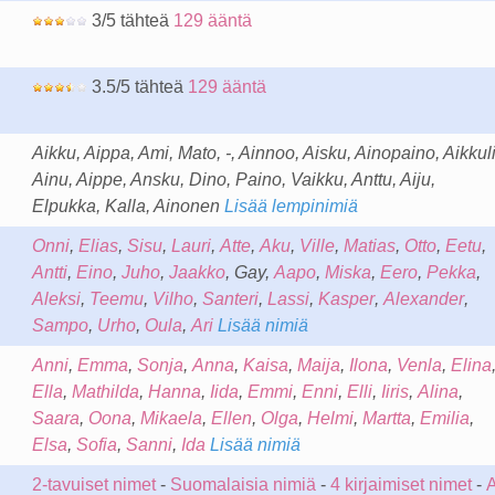
3/5 tähteä
129 ääntä
3.5/5 tähteä
129 ääntä
Aikku, Aippa, Ami, Mato, -, Ainnoo, Aisku, Ainopaino, Aikkuli
Ainu, Aippe, Ansku, Dino, Paino, Vaikku, Anttu, Aiju,
Elpukka, Kalla, Ainonen
Lisää lempinimiä
Onni
,
Elias
,
Sisu
,
Lauri
,
Atte
,
Aku
,
Ville
,
Matias
,
Otto
,
Eetu
,
Antti
,
Eino
,
Juho
,
Jaakko
, Gay,
Aapo
,
Miska
,
Eero
,
Pekka
,
Aleksi
,
Teemu
,
Vilho
,
Santeri
,
Lassi
,
Kasper
,
Alexander
,
Sampo
,
Urho
,
Oula
,
Ari
Lisää nimiä
Anni
,
Emma
,
Sonja
,
Anna
,
Kaisa
,
Maija
,
Ilona
,
Venla
,
Elina
Ella
,
Mathilda
,
Hanna
,
Iida
,
Emmi
,
Enni
,
Elli
,
Iiris
,
Alina
,
Saara
,
Oona
,
Mikaela
,
Ellen
,
Olga
,
Helmi
,
Martta
,
Emilia
,
Elsa
,
Sofia
,
Sanni
,
Ida
Lisää nimiä
2-tavuiset nimet
-
Suomalaisia nimiä
-
4 kirjaimiset nimet
-
A