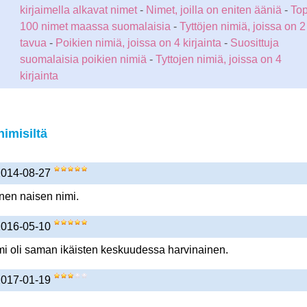
kirjaimella alkavat nimet
-
Nimet, joilla on eniten ääniä
-
To
100 nimet maassa suomalaisia
-
Tyttöjen nimiä, joissa on 2
tavua
-
Poikien nimiä, joissa on 4 kirjainta
-
Suosittuja
suomalaisia poikien nimiä
-
Tyttojen nimiä, joissa on 4
kirjainta
imisiltä
 2014-08-27
nen naisen nimi.
 2016-05-10
mi oli saman ikäisten keskuudessa harvinainen.
 2017-01-19