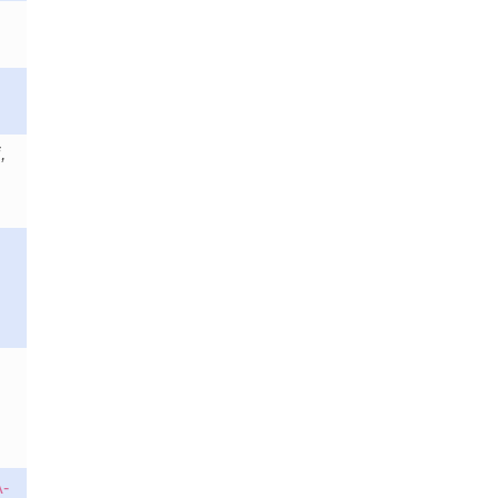
,
,
-