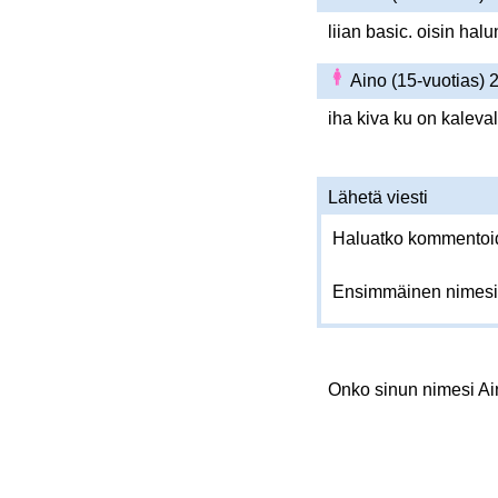
liian basic. oisin halu
Aino (15-vuotias)
iha kiva ku on kaleva
Lähetä viesti
Haluatko kommentoida
Ensimmäinen nimesi
Onko sinun nimesi A