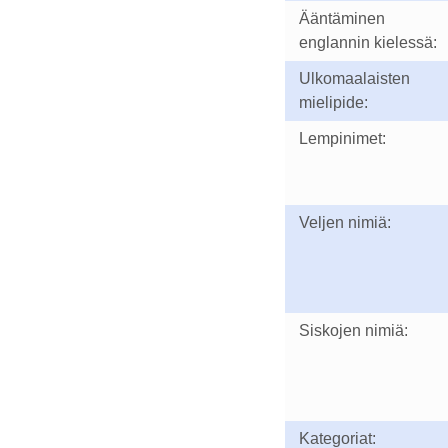
Ääntäminen
englannin kielessä:
Ulkomaalaisten
mielipide:
Lempinimet:
Veljen nimiä:
Siskojen nimiä:
Kategoriat: