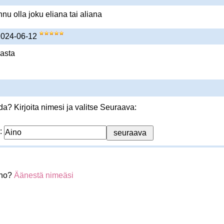
nnu olla joku eliana tai aliana
 2024-06-12
lasta
? Kirjoita nimesi ja valitse Seuraava:
:
ino?
Äänestä nimeäsi