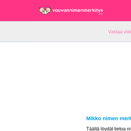
Vastaa vii
Mikko nimen merk
Täältä löydät tietoa 