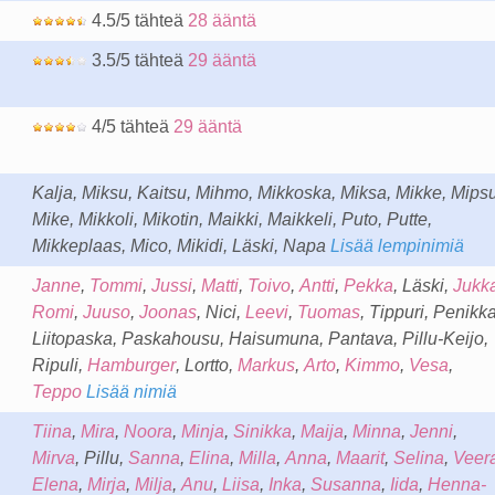
4.5/5 tähteä
28 ääntä
3.5/5 tähteä
29 ääntä
4/5 tähteä
29 ääntä
Kalja, Miksu, Kaitsu, Mihmo, Mikkoska, Miksa, Mikke, Mipsu
Mike, Mikkoli, Mikotin, Maikki, Maikkeli, Puto, Putte,
Mikkeplaas, Mico, Mikidi, Läski, Napa
Lisää lempinimiä
Janne
,
Tommi
,
Jussi
,
Matti
,
Toivo
,
Antti
,
Pekka
, Läski,
Jukk
Romi
,
Juuso
,
Joonas
, Nici,
Leevi
,
Tuomas
, Tippuri, Penikka
Liitopaska, Paskahousu, Haisumuna, Pantava, Pillu-Keijo,
Ripuli,
Hamburger
, Lortto,
Markus
,
Arto
,
Kimmo
,
Vesa
,
Teppo
Lisää nimiä
Tiina
,
Mira
,
Noora
,
Minja
,
Sinikka
,
Maija
,
Minna
,
Jenni
,
Mirva
, Pillu,
Sanna
,
Elina
,
Milla
,
Anna
,
Maarit
,
Selina
,
Veer
Elena
,
Mirja
,
Milja
,
Anu
,
Liisa
,
Inka
,
Susanna
,
Iida
,
Henna-