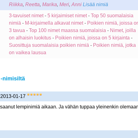
Riikka
,
Reetta
,
Marika
,
Meri
,
Anni
Lisää nimiä
3-tavuiset nimet
-
5 kirjaimiset nimet
-
Top 50 suomalaisia
nimiä
-
M-kirjaimella alkavat nimet
-
Poikien nimiä, joissa o
3 tavua
-
Top 100 nimet maassa suomalaisia
-
Nimet, joilla
on alhaisin luokitus
-
Poikien nimiä, joissa on 5 kirjainta
-
Suosittuja suomalaisia poikien nimiä
-
Poikien nimiä, jotka
on vaikea lausua
nimisiltä
) 2013-01-17
n saanut lempinimiä aikaan. Ja vähän tuppaa yleinenkin olemaan