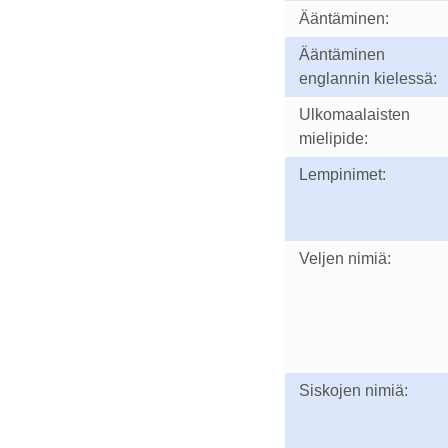
Ääntäminen:
Ääntäminen
englannin kielessä:
Ulkomaalaisten
mielipide:
Lempinimet:
Veljen nimiä:
Siskojen nimiä: