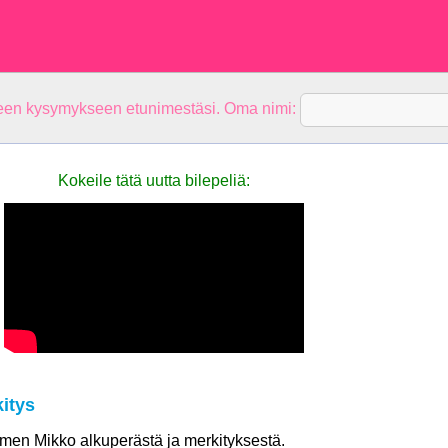
teen kysymykseen etunimestäsi. Oma nimi:
Kokeile tätä uutta bilepeliä:
itys
nimen Mikko alkuperästä ja merkityksestä.