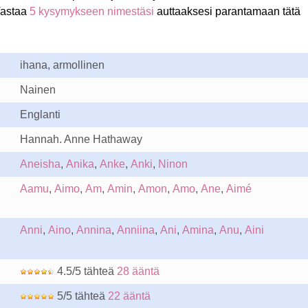
Vastaa
5 kysymykseen nimestäsi
auttaaksesi parantamaan tätä
ihana, armollinen
Nainen
Englanti
Hannah. Anne Hathaway
Aneisha
,
Anika
,
Anke
,
Anki
,
Ninon
Aamu
,
Aimo
,
Am
,
Amin
,
Amon
,
Amo
,
Ane
,
Aimé
Anni
,
Aino
,
Annina
,
Anniina
,
Ani
,
Amina
,
Anu
,
Aini
4.5/5 tähteä
28 ääntä
5/5 tähteä
22 ääntä