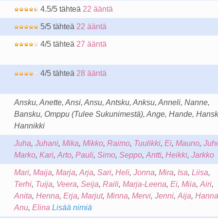
4.5/5 tähteä
22 ääntä
5/5 tähteä
22 ääntä
4/5 tähteä
27 ääntä
4/5 tähteä
28 ääntä
Ansku, Anette, Ansi, Ansu, Antsku, Anksu, Anneli, Nanne,
Bansku, Omppu (Tulee Sukunimestä), Ange, Hande, Hansk
Hannikki
Juha
,
Juhani
,
Mika
,
Mikko
,
Raimo
,
Tuulikki
,
Ei
,
Mauno
,
Juh
Marko
,
Kari
,
Arto
,
Pauli
,
Simo
,
Seppo
,
Antti
,
Heikki
,
Jarkko
Mari
,
Maija
,
Marja
,
Arja
,
Sari
,
Heli
,
Jonna
,
Mira
,
Isa
,
Liisa
,
Terhi
,
Tuija
,
Veera
,
Seija
,
Raili
,
Marja-Leena
,
Ei
,
Miia
,
Airi
,
Anita
,
Henna
,
Erja
,
Marjut
,
Minna
,
Mervi
,
Jenni
,
Aija
,
Hann
Anu
,
Elina
Lisää nimiä