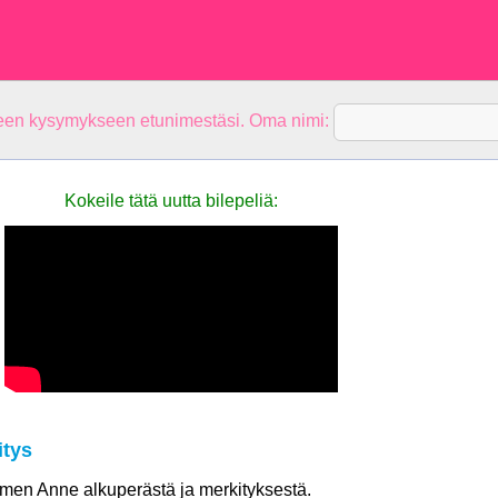
teen kysymykseen etunimestäsi. Oma nimi:
Kokeile tätä uutta bilepeliä:
tys
nimen Anne alkuperästä ja merkityksestä.