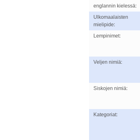
englannin kielessä:
Ulkomaalaisten
mielipide:
Lempinimet:
Veljen nimiä:
Siskojen nimiä:
Kategoriat: