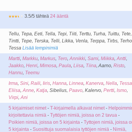
3.5/5 tähteä
24 ääntä
Tellu, Tepa, Eeti, Tella, Tepi, Tiiti, Terttu, Turha, Tuittu, Tete,
Tintti, Tepe, Terska, Telli, Likka, Venla, Terppa, Tirbs, Terho
Tessa
Lisää lempinimiä
Martti
,
Markku
,
Markus
,
Tero
,
Annikki
,
Sami
,
Miikka
,
Antti
,
Jaakko
,
Henri
,
Mimosa
,
Paula
,
Liisa
,
Tiina
, Aarno,
Risto
,
Hannu
,
Teemu
Irma
,
Sini
,
Raili
,
Iiris
,
Hanna
,
Linnea
,
Kanerva
,
Nella
,
Tessa
Eliisa
,
Anne
,
Katja
, Sibelius,
Paavo
, Kalervo,
Pertti
,
Ismo
,
Virpi
,
Ani
5 kirjaimiset nimet
-
T-kirjaimella alkavat nimet
-
Helpoimmi
kirjoitettavia nimiä
-
Tyttöjen nimiä, joissa on 2 tavua
-
Poikien nimiä, joissa on 5 kirjainta
-
Tyttojen nimiä, joissa o
5 kirjainta
-
Suosittuja suomalaisia tyttöjen nimiä
-
Nimiä,