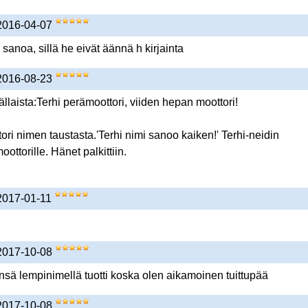
 2016-04-07
sanoa, sillä he eivät äännä h kirjainta
 2016-08-23
llaista:Terhi perämoottori, viiden hepan moottori!
ori nimen taustasta.'Terhi nimi sanoo kaiken!' Terhi-neidin
ttorille. Hänet palkittiin.
 2017-01-11
 2017-10-08
sä lempinimellä tuotti koska olen aikamoinen tuittupää
 2017-10-08