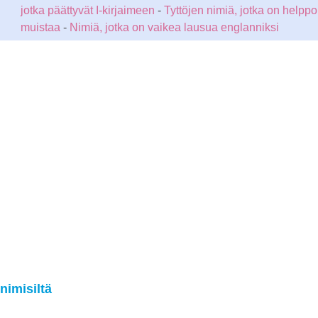
jotka päättyvät I-kirjaimeen
-
Tyttöjen nimiä, jotka on helppo
muistaa
-
Nimiä, jotka on vaikea lausua englanniksi
nimisiltä