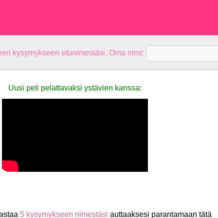
teen kysymykseen etunimestäsi. Oma nimi:
Uusi peli pelattavaksi ystävien kanssa:
Vastaa
5 kysymykseen nimestäsi
auttaaksesi parantamaan tätä