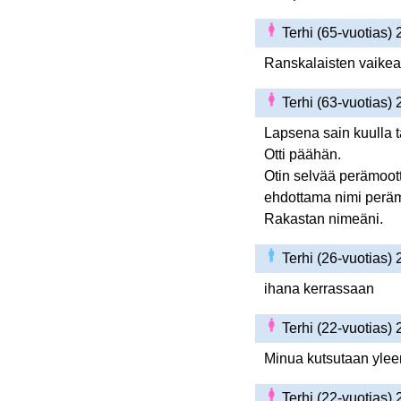
Terhi (65-vuotias)
Ranskalaisten vaikea 
Terhi (63-vuotias)
Lapsena sain kuulla tä
Otti päähän.
Otin selvää perämoott
ehdottama nimi perämoo
Rakastan nimeäni.
Terhi (26-vuotias)
ihana kerrassaan
Terhi (22-vuotias)
Minua kutsutaan yleen
Terhi (22-vuotias)