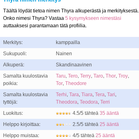
Täältä löydät tietoa nimen Thyra alkuperästä ja merkityksestä.
Onko nimesi Thyra? Vastaa
5 kysymykseen nimestäsi
auttaaksesi parantamaan tätä profiilia.
Merkitys:
kamppailla
Sukupuoli:
Nainen
Alkuperä:
Skandinaavinen
Samalta kuulostavia
Taru
,
Tero
,
Terry
,
Taro
,
Thor
,
Troy
,
poikia:
Tor
,
Theodore
Samalta kuulostavia
Terhi
,
Tara
,
Tiara
,
Tera
,
Tari
,
tyttöjä:
Theodora
,
Teodora
,
Terri
Luokitus:
4.5/5 tähteä
35 ääntä
Helppo kirjoittaa:
2.5/5 tähteä
25 ääntä
Helppo muistaa:
4/5 tähteä
25 ääntä