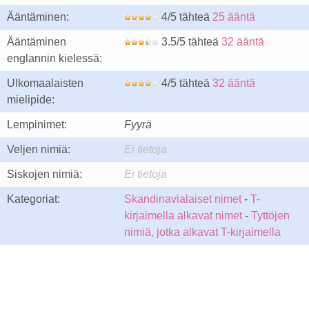
Ääntäminen:
4/5 tähteä
25 ääntä
Ääntäminen
3.5/5 tähteä
32 ääntä
englannin kielessä:
Ulkomaalaisten
4/5 tähteä
32 ääntä
mielipide:
Lempinimet:
Fyyrä
Veljen nimiä:
Ei tietoja
Siskojen nimiä:
Ei tietoja
Kategoriat:
Skandinavialaiset nimet
-
T-
kirjaimella alkavat nimet
-
Tyttöjen
nimiä, jotka alkavat T-kirjaimella