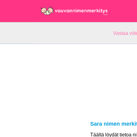
Vastaa vii
Sara nimen merki
Täältä löydät tietoa 