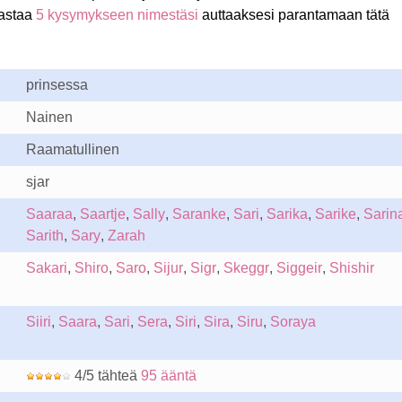
astaa
5 kysymykseen nimestäsi
auttaaksesi parantamaan tätä
prinsessa
Nainen
Raamatullinen
sjar
Saaraa
,
Saartje
,
Sally
,
Saranke
,
Sari
,
Sarika
,
Sarike
,
Sarin
Sarith
,
Sary
,
Zarah
Sakari
,
Shiro
,
Saro
,
Sijur
,
Sigr
,
Skeggr
,
Siggeir
,
Shishir
Siiri
,
Saara
,
Sari
,
Sera
,
Siri
,
Sira
,
Siru
,
Soraya
4/5 tähteä
95 ääntä