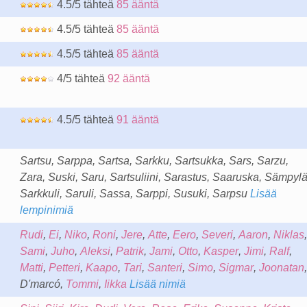
4.5/5 tähteä
85 ääntä
4.5/5 tähteä
85 ääntä
4.5/5 tähteä
85 ääntä
4/5 tähteä
92 ääntä
4.5/5 tähteä
91 ääntä
Sartsu, Sarppa, Sartsa, Sarkku, Sartsukka, Sars, Sarzu,
Zara, Suski, Saru, Sartsuliini, Sarastus, Saaruska, Sämpylä
Sarkkuli, Saruli, Sassa, Sarppi, Susuki, Sarpsu
Lisää
lempinimiä
Rudi
,
Ei
,
Niko
,
Roni
,
Jere
,
Atte
,
Eero
,
Severi
,
Aaron
,
Niklas
,
Sami
,
Juho
,
Aleksi
,
Patrik
,
Jami
,
Otto
,
Kasper
,
Jimi
,
Ralf
,
Matti
,
Petteri
,
Kaapo
,
Tari
,
Santeri
,
Simo
,
Sigmar
,
Joonatan
,
D'marcó,
Tommi
,
Iikka
Lisää nimiä