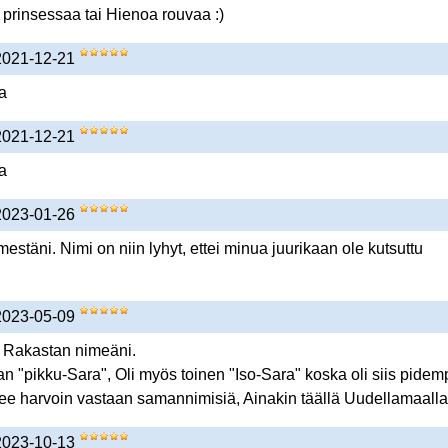
a prinsessaa tai Hienoa rouvaa :)
 2021-12-21
a
 2021-12-21
a
 2023-01-26
estäni. Nimi on niin lyhyt, ettei minua juurikaan ole kutsuttu
 2023-05-09
, Rakastan nimeäni.
an "pikku-Sara", Oli myös toinen "Iso-Sara" koska oli siis pidem
ee harvoin vastaan samannimisiä, Ainakin täällä Uudellamaalla
 2023-10-13