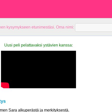
teen kysymykseen etunimestäsi. Oma nimi:
Uusi peli pelattavaksi ystävien kanssa:
tys
nimen Sara alkuperästä ja merkityksestä.