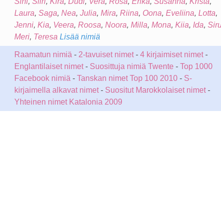
Sini
,
Siiri
,
Kira
,
Dudi
,
Vera
,
Rosa
,
Erika
,
Susanna
,
Krista
,
Laura
,
Saga
,
Nea
,
Julia
,
Mira
,
Riina
,
Oona
,
Eveliina
,
Lotta
,
Jenni
,
Kia
,
Veera
,
Roosa
,
Noora
,
Milla
,
Mona
,
Kiia
,
Ida
,
Sir
Meri
,
Teresa
Lisää nimiä
Raamatun nimiä
-
2-tavuiset nimet
-
4 kirjaimiset nimet
-
Englantilaiset nimet
-
Suosittuja nimiä Twente
-
Top 1000
Facebook nimiä
-
Tanskan nimet Top 100 2010
-
S-
kirjaimella alkavat nimet
-
Suositut Marokkolaiset nimet
-
Yhteinen nimet Katalonia 2009