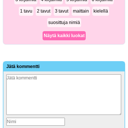
1 tavu
2 tavut
3 tavut
maittain
kielellä
suosittuja nimiä
Näytä kaikki luokat
Jätä kommentti