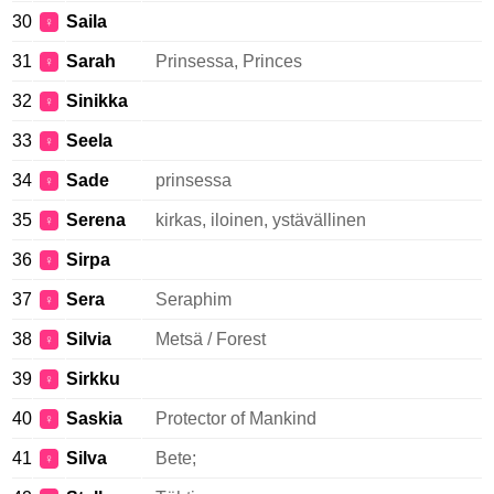
30
Saila
♀
31
Sarah
Prinsessa, Princes
♀
32
Sinikka
♀
33
Seela
♀
34
Sade
prinsessa
♀
35
Serena
kirkas, iloinen, ystävällinen
♀
36
Sirpa
♀
37
Sera
Seraphim
♀
38
Silvia
Metsä / Forest
♀
39
Sirkku
♀
40
Saskia
Protector of Mankind
♀
41
Silva
Bete;
♀