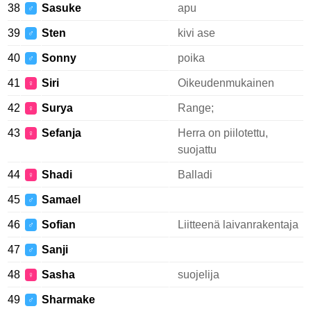
38
Sasuke
apu
♂
39
Sten
kivi ase
♂
40
Sonny
poika
♂
41
Siri
Oikeudenmukainen
♀
42
Surya
Range;
♀
43
Sefanja
Herra on piilotettu,
♀
suojattu
44
Shadi
Balladi
♀
45
Samael
♂
46
Sofian
Liitteenä laivanrakentaja
♂
47
Sanji
♂
48
Sasha
suojelija
♀
49
Sharmake
♂