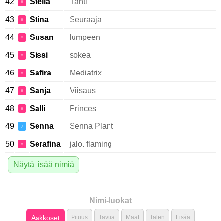
42
Stella
Tähti
♀
43
Stina
Seuraaja
♀
44
Susan
lumpeen
♀
45
Sissi
sokea
♀
46
Safira
Mediatrix
♀
47
Sanja
Viisaus
♀
48
Salli
Princes
♀
49
Senna
Senna Plant
♂
50
Serafina
jalo, flaming
♀
Näytä lisää nimiä
Nimi-luokat
Aakkoset
Pituus
Tavua
Maat
Talen
Lisää