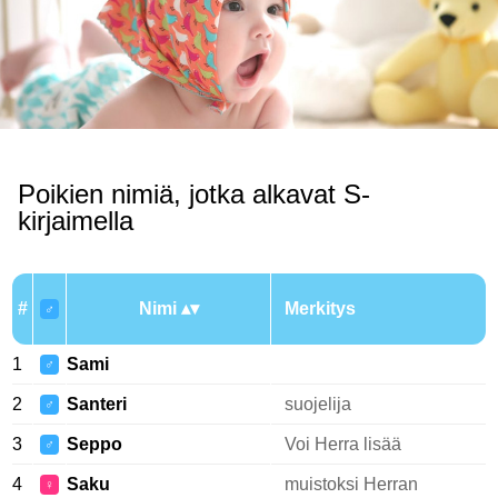
Poikien nimiä, jotka alkavat S-
kirjaimella
#
Nimi
Merkitys
♂
1
Sami
♂
2
Santeri
suojelija
♂
3
Seppo
Voi Herra lisää
♂
4
Saku
muistoksi Herran
♀