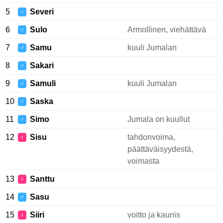
5
Severi
♂
6
Sulo
Armollinen, viehättävä
♂
7
Samu
kuuli Jumalan
♂
8
Sakari
♂
9
Samuli
kuuli Jumalan
♂
10
Saska
♂
11
Simo
Jumala on kuullut
♂
12
Sisu
tahdonvoima,
♀
päättäväisyydestä,
voimasta
13
Santtu
♀
14
Sasu
♂
15
Siiri
voitto ja kaunis
♀