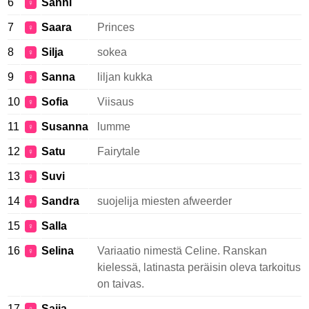
6
Sanni
♀
7
Saara
Princes
♀
8
Silja
sokea
♀
9
Sanna
liljan kukka
♀
10
Sofia
Viisaus
♀
11
Susanna
lumme
♀
12
Satu
Fairytale
♀
13
Suvi
♀
14
Sandra
suojelija miesten afweerder
♀
15
Salla
♀
16
Selina
Variaatio nimestä Celine. Ranskan
♀
kielessä, latinasta peräisin oleva tarkoitus
on taivas.
17
Saija