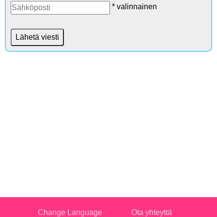
* valinnainen
Change Language
Ota yhteyttä