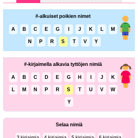
#-alkuiset poikien nimet
A
B
C
E
G
I
J
K
L
M
N
P
R
S
T
V
Y
#-kirjaimella alkavia tyttöjen nimiä
A
B
C
D
E
G
H
I
J
K
L
M
N
P
R
S
T
U
V
W
Y
Selaa nimiä
3 kirjaimia
4 kirjaimia
5 kirjaimia
6 kirjaimia