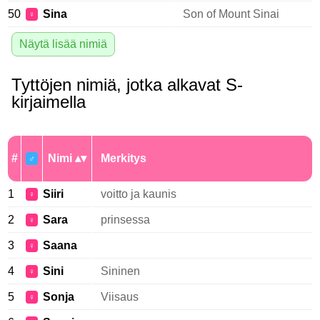
50
Sina
Son of Mount Sinai
♀
Näytä lisää nimiä
Tyttöjen nimiä, jotka alkavat S-
kirjaimella
#
Nimi
Merkitys
♂
1
Siiri
voitto ja kaunis
♀
2
Sara
prinsessa
♀
3
Saana
♀
4
Sini
Sininen
♀
5
Sonja
Viisaus
♀