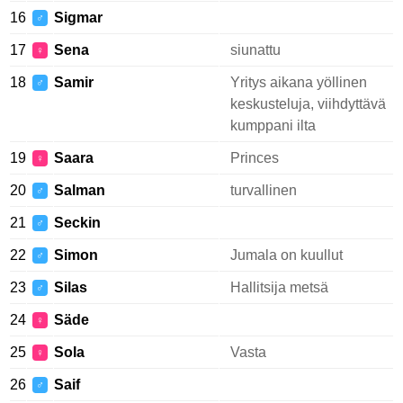
16
Sigmar
♂
17
Sena
siunattu
♀
18
Samir
Yritys aikana yöllinen
♂
keskusteluja, viihdyttävä
kumppani ilta
19
Saara
Princes
♀
20
Salman
turvallinen
♂
21
Seckin
♂
22
Simon
Jumala on kuullut
♂
23
Silas
Hallitsija metsä
♂
24
Säde
♀
25
Sola
Vasta
♀
26
Saif
♂