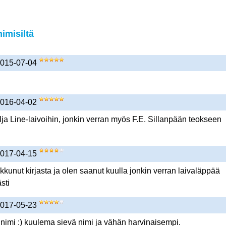
imisiltä
 2015-07-04
 2016-04-02
lja Line-laivoihin, jonkin verran myös F.E. Sillanpään teokseen
 2017-04-15
kunut kirjasta ja olen saanut kuulla jonkin verran laivaläppää
sti
 2017-05-23
nimi :) kuulema sievä nimi ja vähän harvinaisempi.