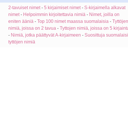
2-tavuiset nimet
-
5 kirjaimiset nimet
-
S-kirjaimella alkavat
nimet
-
Helpoimmin kirjoitettavia nimiä
-
Nimet, joilla on
eniten ääniä
-
Top 100 nimet maassa suomalaisia
-
Tyttöje
nimiä, joissa on 2 tavua
-
Tyttojen nimiä, joissa on 5 kirjaint
-
Nimiä, jotka päättyvät A-kirjaimeen
-
Suosittuja suomalais
tyttöjen nimiä