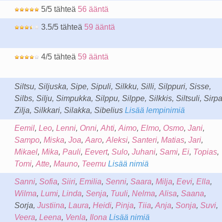
5/5 tähteä
56 ääntä
3.5/5 tähteä
59 ääntä
4/5 tähteä
59 ääntä
Siltsu, Siljuska, Sipe, Sipuli, Silkku, Silli, Silppuri, Sisse,
Silbs, Silju, Simpukka, Silppu, Silppe, Silkkis, Siltsuli, Sirpa
Zilja, Silkkari, Silakka, Sibelius
Lisää lempinimiä
Eemil
,
Leo
,
Lenni
,
Onni
,
Ahti
,
Aimo
,
Elmo
,
Osmo
,
Jani
,
Sampo
,
Miska
,
Joa
,
Aaro
,
Aleksi
,
Santeri
,
Matias
,
Jari
,
Mikael
,
Mika
,
Pauli
,
Eevert
,
Sulo
,
Juhani
,
Sami
,
Ei
,
Topias
,
Tomi
,
Atte
,
Mauno
,
Teemu
Lisää nimiä
Sanni
,
Sofia
,
Siiri
,
Emilia
,
Senni
,
Saara
,
Milja
,
Eevi
,
Ella
,
Wilma
,
Lumi
,
Linda
,
Senja
,
Tuuli
,
Nelma
,
Alisa
,
Saana
,
Sorja,
Justiina
,
Laura
,
Heidi
,
Pinja
,
Tiia
,
Anja
,
Sonja
,
Suvi
,
Veera
,
Leena
,
Venla
,
Ilona
Lisää nimiä