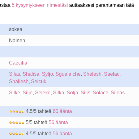
astaa
5 kysymykseen nimestäsi
auttaaksesi parantamaan tätä
sokea
Nainen
Caecilia
Silas
,
Shalisa
,
Syljo
,
Sguelaiche
,
Shelesh
,
Saelac
,
Shailesh
,
Selcuk
Silke
,
Silje
,
Seleke
,
Silka
,
Solja
,
Silis
,
Solace
,
Sileas
4.5/5 tähteä
60 ääntä
5/5 tähteä
56 ääntä
4.5/5 tähteä
56 ääntä