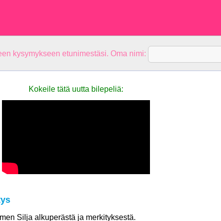
teen kysymykseen etunimestäsi. Oma nimi:
Kokeile tätä uutta bilepeliä:
tys
imen Silja alkuperästä ja merkityksestä.