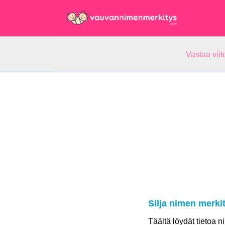
Vastaa vii
Silja nimen merki
Täältä löydät tietoa n