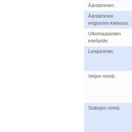
Ääntäminen:
Ääntäminen
englannin kielessä:
Ulkomaalaisten
mielipide:
Lempinimet:
Veljen nimiä:
Siskojen nimiä: