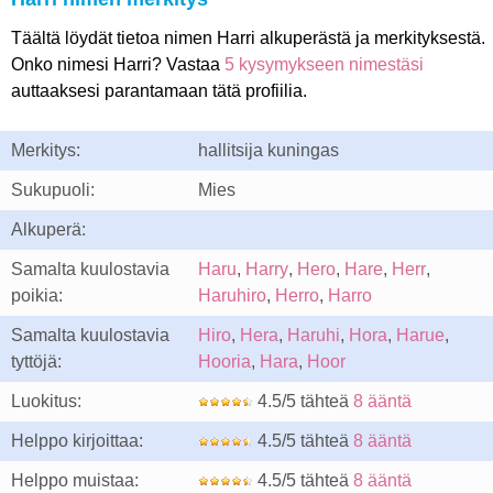
Täältä löydät tietoa nimen Harri alkuperästä ja merkityksestä.
Onko nimesi Harri? Vastaa
5 kysymykseen nimestäsi
auttaaksesi parantamaan tätä profiilia.
Merkitys:
hallitsija kuningas
Sukupuoli:
Mies
Alkuperä:
Samalta kuulostavia
Haru
,
Harry
,
Hero
,
Hare
,
Herr
,
poikia:
Haruhiro
,
Herro
,
Harro
Samalta kuulostavia
Hiro
,
Hera
,
Haruhi
,
Hora
,
Harue
,
tyttöjä:
Hooria
,
Hara
,
Hoor
Luokitus:
4.5/5 tähteä
8 ääntä
Helppo kirjoittaa:
4.5/5 tähteä
8 ääntä
Helppo muistaa:
4.5/5 tähteä
8 ääntä