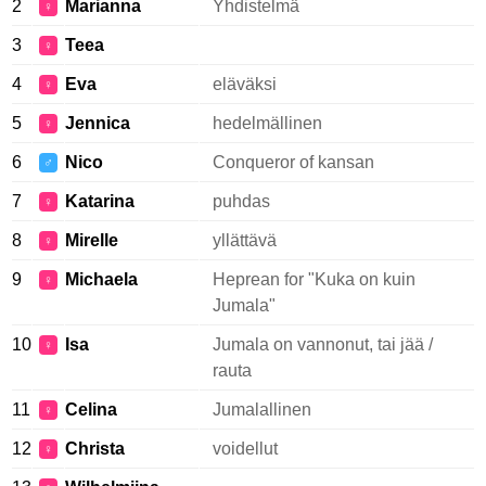
2
Marianna
Yhdistelmä
♀
3
Teea
♀
4
Eva
eläväksi
♀
5
Jennica
hedelmällinen
♀
6
Nico
Conqueror of kansan
♂
7
Katarina
puhdas
♀
8
Mirelle
yllättävä
♀
9
Michaela
Heprean for "Kuka on kuin
♀
Jumala"
10
Isa
Jumala on vannonut, tai jää /
♀
rauta
11
Celina
Jumalallinen
♀
12
Christa
voidellut
♀