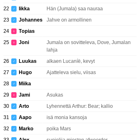
22
Iikka
Hän (Jumala) saa nauraa
♂
23
Johannes
Jahve on armollinen
♂
24
Topias
♀
25
Joni
Jumala on sovitteleva, Dove, Jumalan
♀
lahja
26
Luukas
alkaen Lucaníë, kevyt
♂
27
Hugo
Ajatteleva sielu, viisas
♂
28
Miika
♂
29
Jami
Asukas
♀
30
Arto
Lyhennettä Arthur: Bear; kallio
♂
31
Aapo
isä monia kansoja
♂
32
Marko
poika Mars
♂
33
Alex
suojelija miesten afweerder