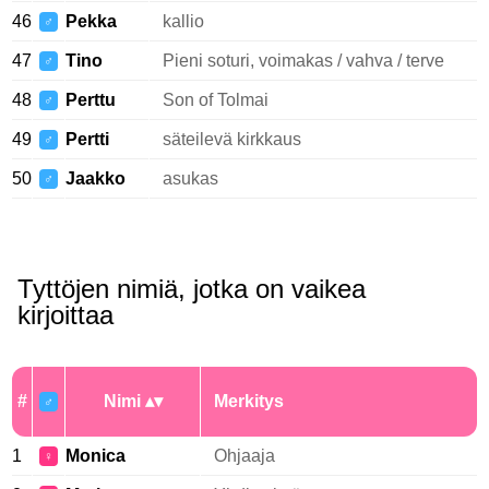
46
Pekka
kallio
♂
47
Tino
Pieni soturi, voimakas / vahva / terve
♂
48
Perttu
Son of Tolmai
♂
49
Pertti
säteilevä kirkkaus
♂
50
Jaakko
asukas
♂
Tyttöjen nimiä, jotka on vaikea
kirjoittaa
#
Nimi
Merkitys
♂
1
Monica
Ohjaaja
♀