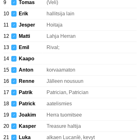
9
Tomas
(Veli)
♂
10
Erik
hallitsija lain
♂
11
Jesper
Hoitaja
♂
12
Matti
Lahja Herran
♂
13
Emil
Rival;
♂
14
Kaapo
♂
15
Anton
korvaamaton
♂
16
Renne
Jälleen nousuun
♂
17
Patrik
Patrician, Patrician
♂
18
Patrick
aatelismies
♂
19
Joakim
Herra tuomitsee
♂
20
Kasper
Treasure haltija
♂
21
Luka
alkaen Lucaníë, kevyt
♂