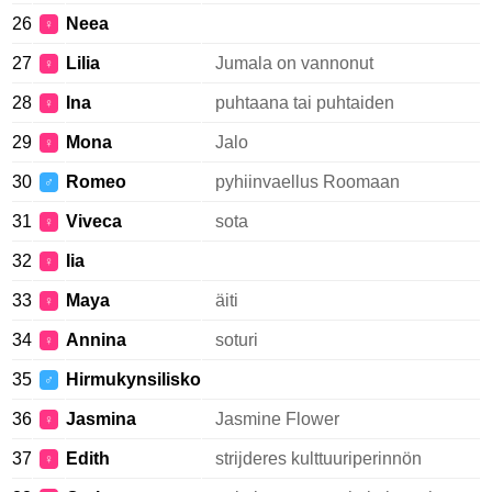
26
Neea
♀
27
Lilia
Jumala on vannonut
♀
28
Ina
puhtaana tai puhtaiden
♀
29
Mona
Jalo
♀
30
Romeo
pyhiinvaellus Roomaan
♂
31
Viveca
sota
♀
32
Iia
♀
33
Maya
äiti
♀
34
Annina
soturi
♀
35
Hirmukynsilisko
♂
36
Jasmina
Jasmine Flower
♀
37
Edith
strijderes kulttuuriperinnön
♀