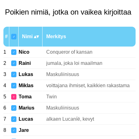
Poikien nimiä, jotka on vaikea kirjoittaa
#
Nimi
Merkitys
♂
1
Nico
Conqueror of kansan
♂
2
Raini
jumala, joka loi maailman
♂
3
Lukas
Maskuliinisuus
♂
4
Miklas
voittajana ihmiset, kaikkien rakastama
♂
5
Toma
Twin
♀
6
Marius
Maskuliinisuus
♂
7
Lucas
alkaen Lucaníë, kevyt
♂
8
Jare
♂