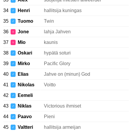
♂
34
Henri
hallitsija kuningas
♂
35
Tuomo
Twin
♂
36
Jone
lahja Jahven
♀
37
Mio
kaunis
♀
38
Oskari
hypätä soturi
♂
39
Mirko
Pacific Glory
♂
40
Elias
Jahve on (minun) God
♂
41
Nikolas
Voitto
♂
42
Eemeli
♂
43
Niklas
Victorious ihmiset
♂
44
Paavo
Pieni
♂
45
Valtteri
hallitsija armeijan
♂