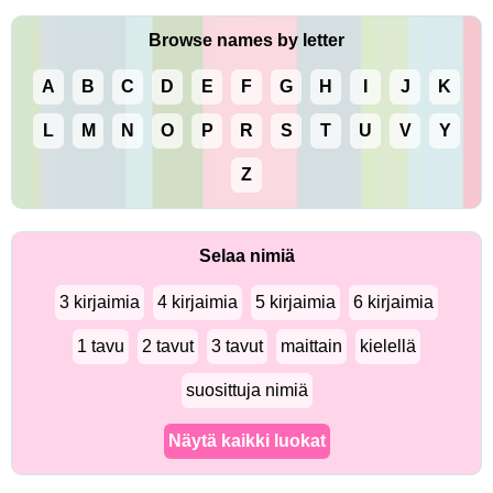
Browse names by letter
A
B
C
D
E
F
G
H
I
J
K
L
M
N
O
P
R
S
T
U
V
Y
Z
Selaa nimiä
3 kirjaimia
4 kirjaimia
5 kirjaimia
6 kirjaimia
1 tavu
2 tavut
3 tavut
maittain
kielellä
suosittuja nimiä
Näytä kaikki luokat