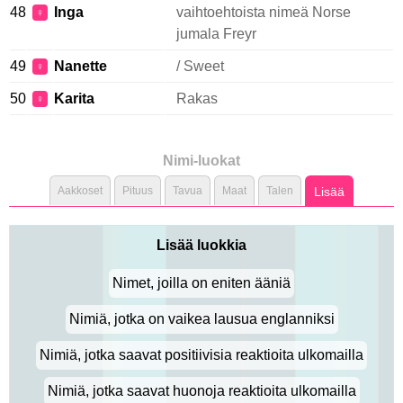
48
Inga
vaihtoehtoista nimeä Norse
♀
jumala Freyr
49
Nanette
/ Sweet
♀
50
Karita
Rakas
♀
Nimi-luokat
Aakkoset
Pituus
Tavua
Maat
Talen
Lisää
Lisää luokkia
Nimet, joilla on eniten ääniä
Nimiä, jotka on vaikea lausua englanniksi
Nimiä, jotka saavat positiivisia reaktioita ulkomailla
Nimiä, jotka saavat huonoja reaktioita ulkomailla