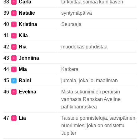
38
Carla
tarkoittaa samaa kuin kaveri
♀
39
Natalie
syntymäpäivä
♀
40
Kristina
Seuraaja
♀
41
Kiia
♀
42
Ria
muodokas puhdistaa
♀
43
Jenniina
♀
44
Mia
Katkera
♀
45
Raini
jumala, joka loi maailman
♂
46
Evelina
Mistä sukunimi eli peräisin
♀
vanhasta Ranskan Aveline
pähkinänruskea
47
Lia
Taistelu ponnisteluja, sarvipäinen,
♀
nuori mies, joka on omistettu
Jupiter