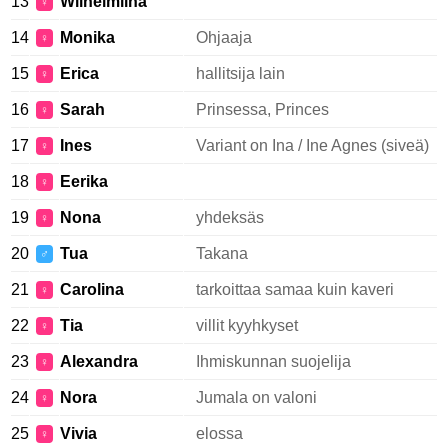
13
Wilhelmiina
♀
14
Monika
Ohjaaja
♀
15
Erica
hallitsija lain
♀
16
Sarah
Prinsessa, Princes
♀
17
Ines
Variant on Ina / Ine Agnes (siveä)
♀
18
Eerika
♀
19
Nona
yhdeksäs
♀
20
Tua
Takana
♂
21
Carolina
tarkoittaa samaa kuin kaveri
♀
22
Tia
villit kyyhkyset
♀
23
Alexandra
Ihmiskunnan suojelija
♀
24
Nora
Jumala on valoni
♀
25
Vivia
elossa
♀