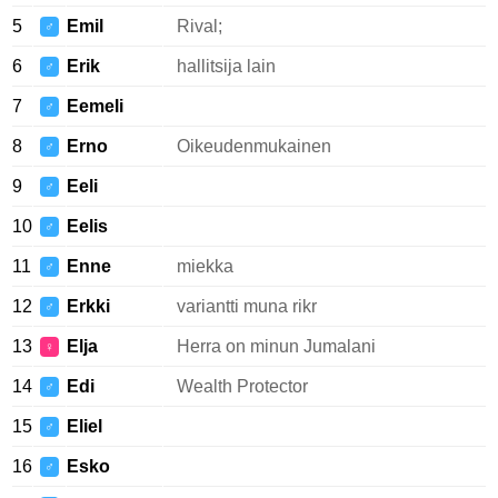
5
Emil
Rival;
♂
6
Erik
hallitsija lain
♂
7
Eemeli
♂
8
Erno
Oikeudenmukainen
♂
9
Eeli
♂
10
Eelis
♂
11
Enne
miekka
♂
12
Erkki
variantti muna rikr
♂
13
Elja
Herra on minun Jumalani
♀
14
Edi
Wealth Protector
♂
15
Eliel
♂
16
Esko
♂