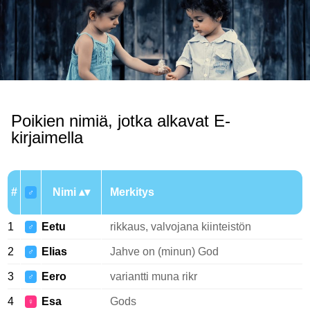
Poikien nimiä, jotka alkavat E-
kirjaimella
#
Nimi
Merkitys
♂
1
Eetu
rikkaus, valvojana kiinteistön
♂
2
Elias
Jahve on (minun) God
♂
3
Eero
variantti muna rikr
♂
4
Esa
Gods
♀