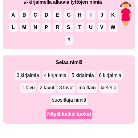
#-kirjaimella alkavia tyttöjen nimiä
A
B
C
D
E
G
H
I
J
K
L
M
N
P
R
S
T
U
V
W
Y
Selaa nimiä
3 kirjaimia
4 kirjaimia
5 kirjaimia
6 kirjaimia
1 tavu
2 tavut
3 tavut
maittain
kielellä
suosittuja nimiä
Näytä kaikki luokat