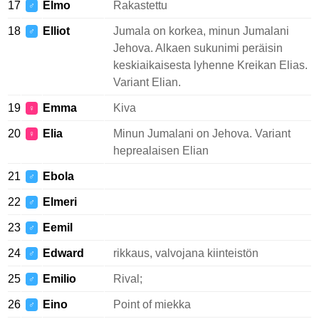
17
Elmo
Rakastettu
♂
18
Elliot
Jumala on korkea, minun Jumalani
♂
Jehova. Alkaen sukunimi peräisin
keskiaikaisesta lyhenne Kreikan Elias.
Variant Elian.
19
Emma
Kiva
♀
20
Elia
Minun Jumalani on Jehova. Variant
♀
heprealaisen Elian
21
Ebola
♂
22
Elmeri
♂
23
Eemil
♂
24
Edward
rikkaus, valvojana kiinteistön
♂
25
Emilio
Rival;
♂
26
Eino
Point of miekka
♂