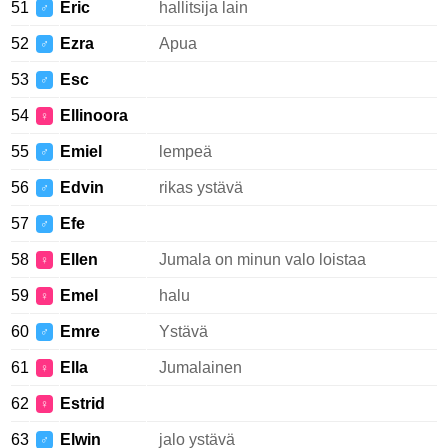
51
Eric
hallitsija lain
♂
52
Ezra
Apua
♂
53
Esc
♂
54
Ellinoora
♀
55
Emiel
lempeä
♂
56
Edvin
rikas ystävä
♂
57
Efe
♂
58
Ellen
Jumala on minun valo loistaa
♀
59
Emel
halu
♀
60
Emre
Ystävä
♂
61
Ella
Jumalainen
♀
62
Estrid
♀
63
Elwin
jalo ystävä
♂