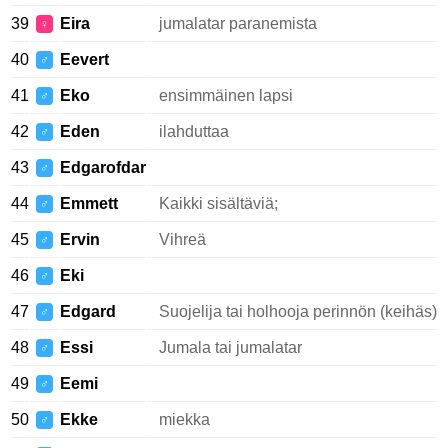
39
Eira
jumalatar paranemista
♀
40
Eevert
♂
41
Eko
ensimmäinen lapsi
♂
42
Eden
ilahduttaa
♂
43
Edgarofdar
♂
44
Emmett
Kaikki sisältäviä;
♂
45
Ervin
Vihreä
♂
46
Eki
♂
47
Edgard
Suojelija tai holhooja perinnön (keihäs)
♂
48
Essi
Jumala tai jumalatar
♂
49
Eemi
♂
50
Ekke
miekka
♂