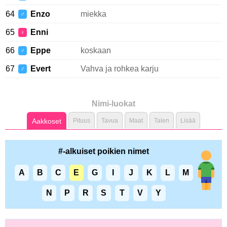
64
Enzo
miekka
♂
65
Enni
♀
66
Eppe
koskaan
♂
67
Evert
Vahva ja rohkea karju
♂
Nimi-luokat
Aakkoset
Pituus
Tavua
Maat
Talen
Lisää
#-alkuiset poikien nimet
A
B
C
E
G
I
J
K
L
M
N
P
R
S
T
V
Y