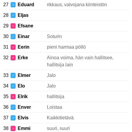
27
Eduard
rikkaus, valvojana kiinteistön
♂
28
Eljas
♂
29
Efsane
♀
30
Einar
Soturin
♂
31
Eerin
pieni harmaa pöllö
♀
32
Erke
Ainoa voima, hän vain hallitsee,
♀
hallitsija lain
33
Elmer
Jalo
♂
34
Elo
Jalo
♂
35
Elrik
hallitsija
♀
36
Enver
Loistaa
♂
37
Elvis
Kaikkitietävä
♂
38
Emmi
suuri, suuri
♀