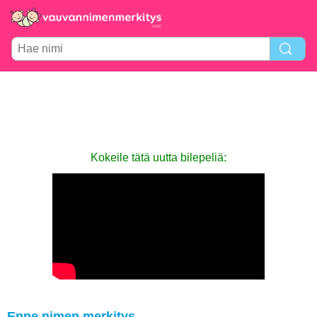
Kokeile tätä uutta bilepeliä:
Enne nimen merkitys