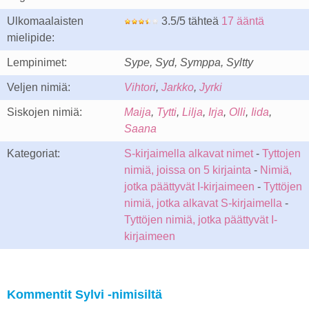
Ulkomaalaisten
3.5/5 tähteä
17 ääntä
mielipide:
Lempinimet:
Sype, Syd, Symppa, Syltty
Veljen nimiä:
Vihtori
,
Jarkko
,
Jyrki
Siskojen nimiä:
Maija
,
Tytti
,
Lilja
,
Irja
,
Olli
,
Iida
,
Saana
Kategoriat:
S-kirjaimella alkavat nimet
-
Tyttojen
nimiä, joissa on 5 kirjainta
-
Nimiä,
jotka päättyvät I-kirjaimeen
-
Tyttöjen
nimiä, jotka alkavat S-kirjaimella
-
Tyttöjen nimiä, jotka päättyvät I-
kirjaimeen
Kommentit Sylvi -nimisiltä