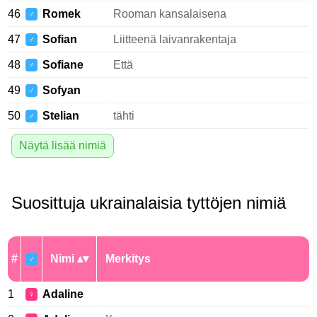
46
Romek
Rooman kansalaisena
♂
47
Sofian
Liitteenä laivanrakentaja
♂
48
Sofiane
Että
♂
49
Sofyan
♂
50
Stelian
tähti
♂
Näytä lisää nimiä
Suosittuja ukrainalaisia tyttöjen nimiä
#
Nimi
Merkitys
♂
1
Adaline
♀