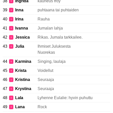
38
Ingrida
kauneus froy
♀
39
Inna
puhtaana tai puhtaiden
♀
40
Irina
Rauha
♀
41
Ivanna
Jumalan lahja
♀
42
Jessica
Rikas. Jumala tarkkailee.
♀
43
Julia
Ihmiset Juluksesta
♀
Nuorekas
44
Karmina
Singing, laulaja
♀
45
Krista
Voidellut
♀
46
Kristina
Seuraaja
♀
47
Krystina
Seuraaja
♀
48
Lala
Lyhenne Eulalie: hyvin puhuttu
♀
49
Lana
Rock
♀