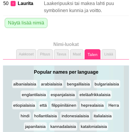
50
Laurita
Laakeripuuksi tai makea lahti puu
♀
symbolinen kunnia ja voitto.
Näytä lisää nimiä
Nimi-luokat
Aakkoset
Pituus
Tavua
Maat
Talen
Lisää
Popular names per language
albanialaisia
arabialaisia
bengalilaisia
bulgarialaisia
englantilaisia
espanjalaisia
eteläafrikkalaisia
etiopialaisia
että
filippiiniläinen
heprealaisia
Herra
hindi
hollantilaisia
indonesialaisia
italialaisia
japanilaisia
kannadalaisia
katalonialaisia