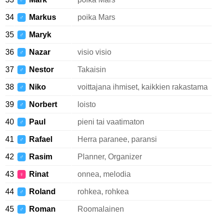
♂
34
Markus
poika Mars
♂
35
Maryk
♂
36
Nazar
visio visio
♂
37
Nestor
Takaisin
♂
38
Niko
voittajana ihmiset, kaikkien rakastama
♂
39
Norbert
loisto
♂
40
Paul
pieni tai vaatimaton
♂
41
Rafael
Herra paranee, paransi
♂
42
Rasim
Planner, Organizer
♂
43
Rinat
onnea, melodia
♀
44
Roland
rohkea, rohkea
♂
45
Roman
Roomalainen
♂