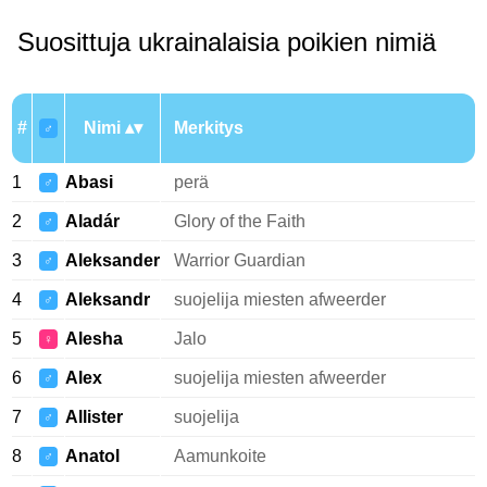
Suosittuja ukrainalaisia poikien nimiä
#
Nimi
Merkitys
♂
1
Abasi
perä
♂
2
Aladár
Glory of the Faith
♂
3
Aleksander
Warrior Guardian
♂
4
Aleksandr
suojelija miesten afweerder
♂
5
Alesha
Jalo
♀
6
Alex
suojelija miesten afweerder
♂
7
Allister
suojelija
♂
8
Anatol
Aamunkoite
♂