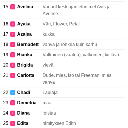
15
Avelina
Variant keskiajan etunimet Avis ja
♀
Aveline.
16
Ayaka
Väri, Flower, Petal
♀
17
Azalea
kukka
♀
18
Bernadett
vahva ja rohkea kuin karhu
♀
19
Bianka
Valkoinen (vaalea), valkoinen, kiiltävä
♀
20
Brigida
ylevä
♀
21
Carlotta
Dude, mies, iso tai Freeman, mies,
♀
vahva
22
Chadi
Laulaja
♂
23
Demetria
maa
♀
24
Diana
loistaa
♀
25
Edita
nimityksen Edith
♀