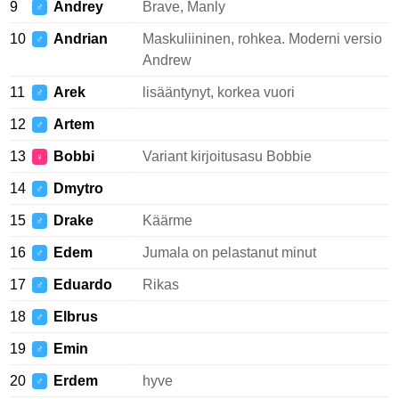
9
Andrey
Brave, Manly
♂
10
Andrian
Maskuliininen, rohkea. Moderni versio
♂
Andrew
11
Arek
lisääntynyt, korkea vuori
♂
12
Artem
♂
13
Bobbi
Variant kirjoitusasu Bobbie
♀
14
Dmytro
♂
15
Drake
Käärme
♂
16
Edem
Jumala on pelastanut minut
♂
17
Eduardo
Rikas
♂
18
Elbrus
♂
19
Emin
♂
20
Erdem
hyve
♂