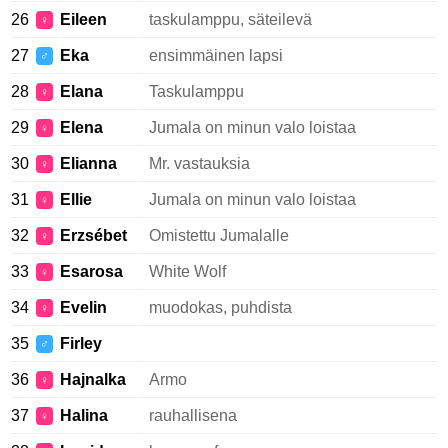
26
Eileen
taskulamppu, säteilevä
♀
27
Eka
ensimmäinen lapsi
♂
28
Elana
Taskulamppu
♀
29
Elena
Jumala on minun valo loistaa
♀
30
Elianna
Mr. vastauksia
♀
31
Ellie
Jumala on minun valo loistaa
♀
32
Erzsébet
Omistettu Jumalalle
♀
33
Esarosa
White Wolf
♀
34
Evelin
muodokas, puhdista
♀
35
Firley
♂
36
Hajnalka
Armo
♀
37
Halina
rauhallisena
♀