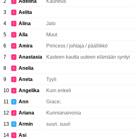
2
Adelina
Kauneus
♀
3
Aelita
♀
4
Alina
Jalo
♀
5
Alla
Muut
♀
6
Amira
Princess / johtaja / päällikkö
♀
7
Anastasia
Kasteen kautta uuteen elämään syntyi
♀
8
Anelia
♀
9
Aneta
Tyyli
♀
10
Angelika
Kuin enkeli
♀
11
Ann
Grace;
♂
12
Ariana
Kunnianarvoisa
♀
13
Armin
suuri, suuri
♂
14
Asi
♀