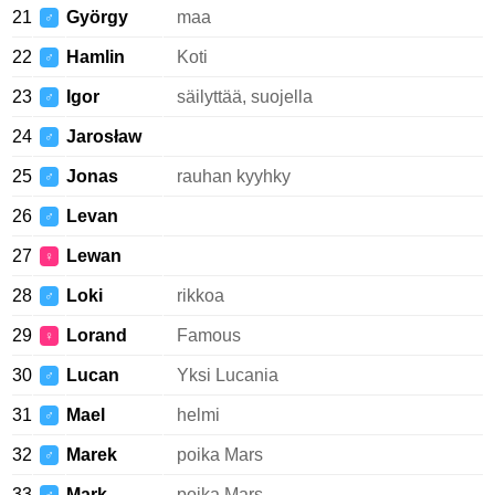
21
György
maa
♂
22
Hamlin
Koti
♂
23
Igor
säilyttää, suojella
♂
24
Jarosław
♂
25
Jonas
rauhan kyyhky
♂
26
Levan
♂
27
Lewan
♀
28
Loki
rikkoa
♂
29
Lorand
Famous
♀
30
Lucan
Yksi Lucania
♂
31
Mael
helmi
♂
32
Marek
poika Mars
♂
33
Mark
poika Mars