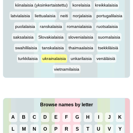
kiinalaisia (yksinkertaistettu)
korelaisia
kreikkalaisia
latvialaisia
liettualaisia
neiti
norjalaisia
portugalilaisia
puolalaisia
ranskalaisia
romanialaisia
ruotsalaisia
saksalaisia
Slovakialaisia
slovenialaisia
suomalaisia
swahililaisia
tanskalaisia
thaimaalaisia
tsekkiläisiä
turkkilaisia
ukrainalaisia
unkarilaisia
venäläisiä
vietnamilaisia
Browse names by letter
A
B
C
D
E
F
G
H
I
J
K
L
M
N
O
P
R
S
T
U
V
Y