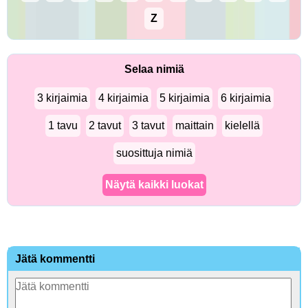
Z
Selaa nimiä
3 kirjaimia
4 kirjaimia
5 kirjaimia
6 kirjaimia
1 tavu
2 tavut
3 tavut
maittain
kielellä
suosittuja nimiä
Näytä kaikki luokat
Jätä kommentti