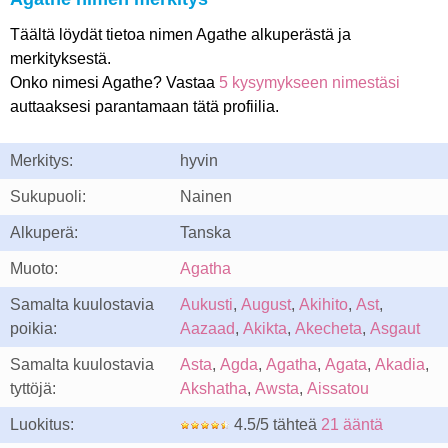
Täältä löydät tietoa nimen Agathe alkuperästä ja
merkityksestä.
Onko nimesi Agathe? Vastaa
5 kysymykseen nimestäsi
auttaaksesi parantamaan tätä profiilia.
Merkitys:
hyvin
Sukupuoli:
Nainen
Alkuperä:
Tanska
Muoto:
Agatha
Samalta kuulostavia
Aukusti
,
August
,
Akihito
,
Ast
,
poikia:
Aazaad
,
Akikta
,
Akecheta
,
Asgaut
Samalta kuulostavia
Asta
,
Agda
,
Agatha
,
Agata
,
Akadia
,
tyttöjä:
Akshatha
,
Awsta
,
Aissatou
Luokitus:
4.5/5 tähteä
21 ääntä