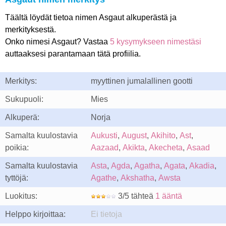
Täältä löydät tietoa nimen Asgaut alkuperästä ja
merkityksestä.
Onko nimesi Asgaut? Vastaa
5 kysymykseen nimestäsi
auttaaksesi parantamaan tätä profiilia.
Merkitys:
myyttinen jumalallinen gootti
Sukupuoli:
Mies
Alkuperä:
Norja
Samalta kuulostavia
Aukusti
,
August
,
Akihito
,
Ast
,
poikia:
Aazaad
,
Akikta
,
Akecheta
,
Asaad
Samalta kuulostavia
Asta
,
Agda
,
Agatha
,
Agata
,
Akadia
,
tyttöjä:
Agathe
,
Akshatha
,
Awsta
Luokitus:
3/5 tähteä
1 ääntä
Helppo kirjoittaa:
Ei tietoja