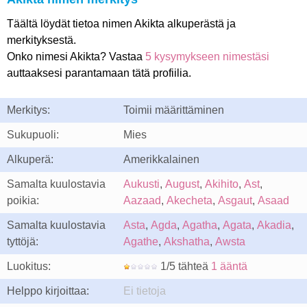
Täältä löydät tietoa nimen Akikta alkuperästä ja
merkityksestä.
Onko nimesi Akikta? Vastaa
5 kysymykseen nimestäsi
auttaaksesi parantamaan tätä profiilia.
Merkitys:
Toimii määrittäminen
Sukupuoli:
Mies
Alkuperä:
Amerikkalainen
Samalta kuulostavia
Aukusti
,
August
,
Akihito
,
Ast
,
poikia:
Aazaad
,
Akecheta
,
Asgaut
,
Asaad
Samalta kuulostavia
Asta
,
Agda
,
Agatha
,
Agata
,
Akadia
,
tyttöjä:
Agathe
,
Akshatha
,
Awsta
Luokitus:
1/5 tähteä
1 ääntä
Helppo kirjoittaa:
Ei tietoja