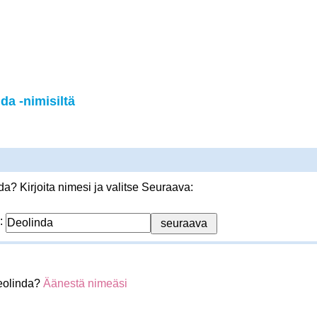
a -nimisiltä
? Kirjoita nimesi ja valitse Seuraava:
:
eolinda?
Äänestä nimeäsi