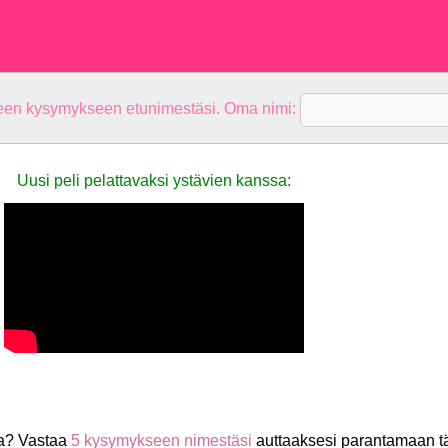
teen kysymykseen etunimestäsi. Oma nimi:
Uusi peli pelattavaksi ystävien kanssa:
a? Vastaa
5 kysymykseen nimestäsi
auttaaksesi parantamaan t