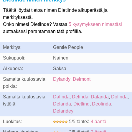
Täältä löydät tietoa nimen Dietlinde alkuperästä ja
merkityksestä.
Onko nimesi Dietlinde? Vastaa
5 kysymykseen nimestäsi
auttaaksesi parantamaan tätä profiilia.
Merkitys:
Gentle People
Sukupuoli:
Nainen
Alkuperä:
Saksa
Samalta kuulostavia
Dylandy
,
Delmont
poikia:
Samalta kuulostavia
Dalinda
,
Delinda
,
Dalanda
,
Dolinda
,
tyttöjä:
Delanda
,
Dietlind
,
Deolinda
,
Delandey
Luokitus:
5/5 tähteä
4 ääntä