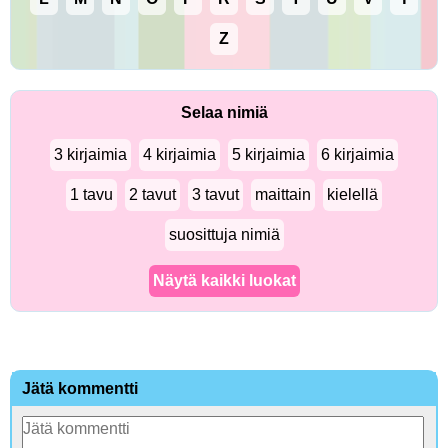
Z
Selaa nimiä
3 kirjaimia
4 kirjaimia
5 kirjaimia
6 kirjaimia
1 tavu
2 tavut
3 tavut
maittain
kielellä
suosittuja nimiä
Näytä kaikki luokat
Jätä kommentti