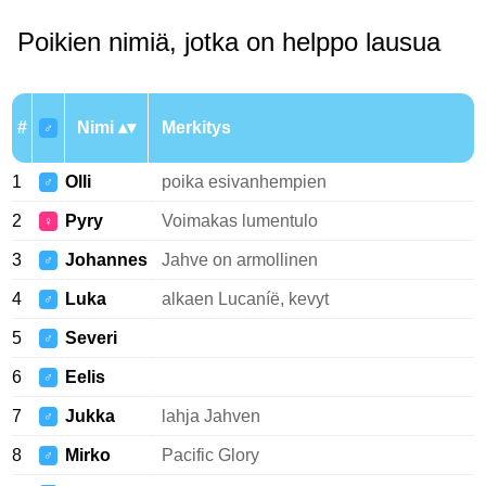
Poikien nimiä, jotka on helppo lausua
#
Nimi
Merkitys
♂
1
Olli
poika esivanhempien
♂
2
Pyry
Voimakas lumentulo
♀
3
Johannes
Jahve on armollinen
♂
4
Luka
alkaen Lucaníë, kevyt
♂
5
Severi
♂
6
Eelis
♂
7
Jukka
lahja Jahven
♂
8
Mirko
Pacific Glory
♂