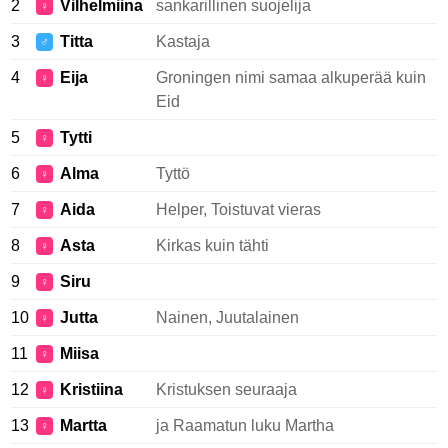
2
Vilhelmiina
sankarillinen suojelija
♀
3
Titta
Kastaja
♂
4
Eija
Groningen nimi samaa alkuperää kuin
♀
Eid
5
Tytti
♀
6
Alma
Tyttö
♀
7
Aida
Helper, Toistuvat vieras
♀
8
Asta
Kirkas kuin tähti
♀
9
Siru
♀
10
Jutta
Nainen, Juutalainen
♀
11
Miisa
♀
12
Kristiina
Kristuksen seuraaja
♀
13
Martta
ja Raamatun luku Martha
♀