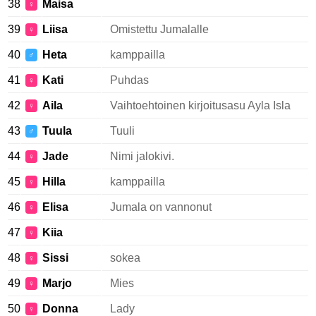
38
Maisa
♀
39
Liisa
Omistettu Jumalalle
♀
40
Heta
kamppailla
♂
41
Kati
Puhdas
♀
42
Aila
Vaihtoehtoinen kirjoitusasu Ayla Isla
♀
43
Tuula
Tuuli
♂
44
Jade
Nimi jalokivi.
♀
45
Hilla
kamppailla
♀
46
Elisa
Jumala on vannonut
♀
47
Kiia
♀
48
Sissi
sokea
♀
49
Marjo
Mies
♀
50
Donna
Lady
♀