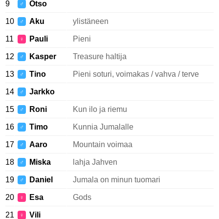
9
Otso
♂
10
Aku
ylistäneen
♂
11
Pauli
Pieni
♀
12
Kasper
Treasure haltija
♂
13
Tino
Pieni soturi, voimakas / vahva / terve
♂
14
Jarkko
♂
15
Roni
Kun ilo ja riemu
♂
16
Timo
Kunnia Jumalalle
♂
17
Aaro
Mountain voimaa
♂
18
Miska
lahja Jahven
♂
19
Daniel
Jumala on minun tuomari
♂
20
Esa
Gods
♀
21
Vili
♀