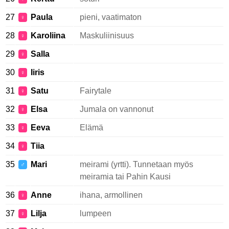
27
Paula
pieni, vaatimaton
♀
28
Karoliina
Maskuliinisuus
♀
29
Salla
♀
30
Iiris
♀
31
Satu
Fairytale
♀
32
Elsa
Jumala on vannonut
♀
33
Eeva
Elämä
♀
34
Tiia
♀
35
Mari
meirami (yrtti). Tunnetaan myös
♂
meiramia tai Pahin Kausi
36
Anne
ihana, armollinen
♀
37
Lilja
lumpeen
♀