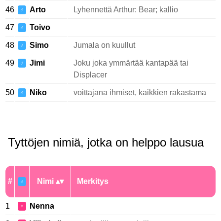
46
Arto
Lyhennettä Arthur: Bear; kallio
♂
47
Toivo
♂
48
Simo
Jumala on kuullut
♂
49
Jimi
Joku joka ymmärtää kantapää tai
♂
Displacer
50
Niko
voittajana ihmiset, kaikkien rakastama
♂
Tyttöjen nimiä, jotka on helppo lausua
#
Nimi
Merkitys
♂
1
Nenna
♀