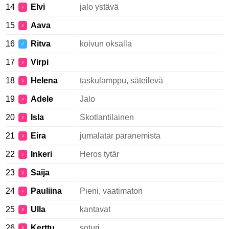
14
Elvi
jalo ystävä
♀
15
Aava
♀
16
Ritva
koivun oksalla
♂
17
Virpi
♀
18
Helena
taskulamppu, säteilevä
♀
19
Adele
Jalo
♀
20
Isla
Skotlantilainen
♀
21
Eira
jumalatar paranemista
♀
22
Inkeri
Heros tytär
♀
23
Saija
♀
24
Pauliina
Pieni, vaatimaton
♀
25
Ulla
kantavat
♀
26
Kerttu
soturi
♀