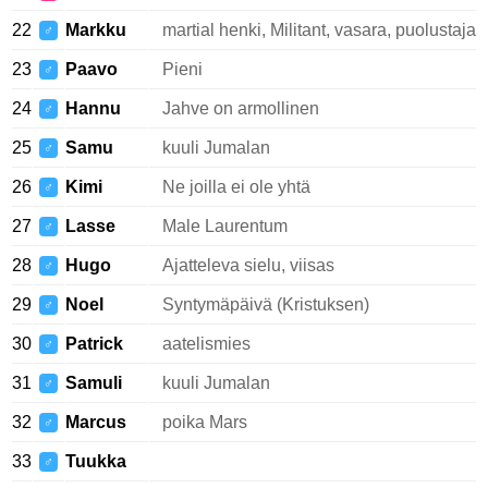
22
Markku
martial henki, Militant, vasara, puolustaja
♂
23
Paavo
Pieni
♂
24
Hannu
Jahve on armollinen
♂
25
Samu
kuuli Jumalan
♂
26
Kimi
Ne joilla ei ole yhtä
♂
27
Lasse
Male Laurentum
♂
28
Hugo
Ajatteleva sielu, viisas
♂
29
Noel
Syntymäpäivä (Kristuksen)
♂
30
Patrick
aatelismies
♂
31
Samuli
kuuli Jumalan
♂
32
Marcus
poika Mars
♂
33
Tuukka
♂