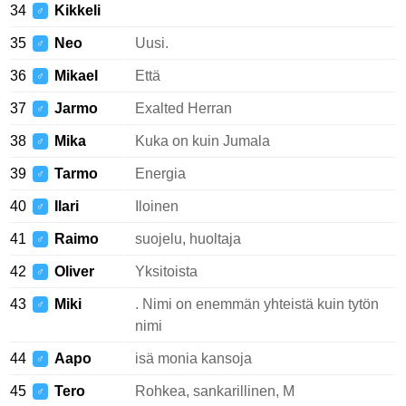
34
Kikkeli
♂
35
Neo
Uusi.
♂
36
Mikael
Että
♂
37
Jarmo
Exalted Herran
♂
38
Mika
Kuka on kuin Jumala
♂
39
Tarmo
Energia
♂
40
Ilari
Iloinen
♂
41
Raimo
suojelu, huoltaja
♂
42
Oliver
Yksitoista
♂
43
Miki
. Nimi on enemmän yhteistä kuin tytön
♂
nimi
44
Aapo
isä monia kansoja
♂
45
Tero
Rohkea, sankarillinen, M
♂