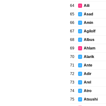
64
Aili
♀
65
Asad
♂
66
Amin
♂
67
Agilolf
♂
68
Albus
♂
69
Ahlam
♀
70
Alarik
♂
71
Ante
♂
72
Adir
♂
73
Arel
♂
74
Atro
♂
75
Atsushi
♂