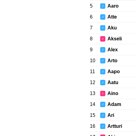
5
Aaro
♂
6
Atte
♂
7
Aku
♂
8
Akseli
♀
9
Alex
♂
10
Arto
♂
11
Aapo
♂
12
Aatu
♂
13
Aino
♀
14
Adam
♂
15
Ari
♂
16
Artturi
♂