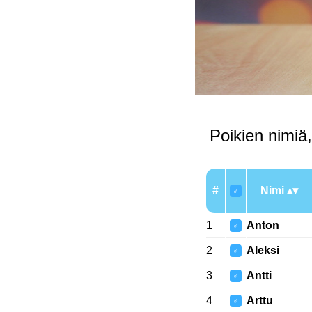
Poikien nimiä,
#
Nimi
♂
1
Anton
♂
2
Aleksi
♂
3
Antti
♂
4
Arttu
♂