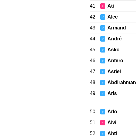
41
Ati
♀
42
Alec
♂
43
Armand
♂
44
André
♂
45
Asko
♂
46
Antero
♂
47
Asriel
♂
48
Abdirahman
♂
49
Aris
♂
50
Arlo
♂
51
Alvi
♀
52
Ahti
♂