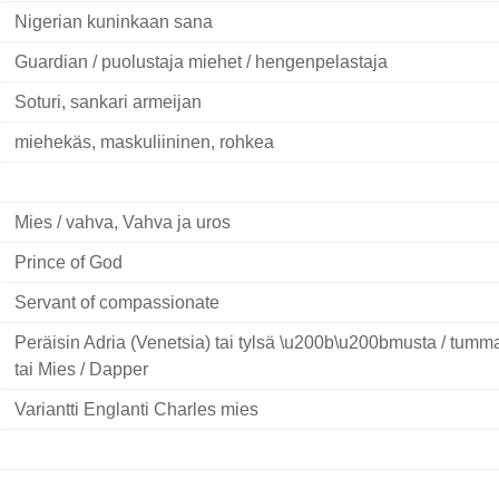
Nigerian kuninkaan sana
Guardian / puolustaja miehet / hengenpelastaja
Soturi, sankari armeijan
miehekäs, maskuliininen, rohkea
Mies / vahva, Vahva ja uros
Prince of God
Servant of compassionate
Peräisin Adria (Venetsia) tai tylsä \u200b\u200bmusta / tumm
tai Mies / Dapper
Variantti Englanti Charles mies