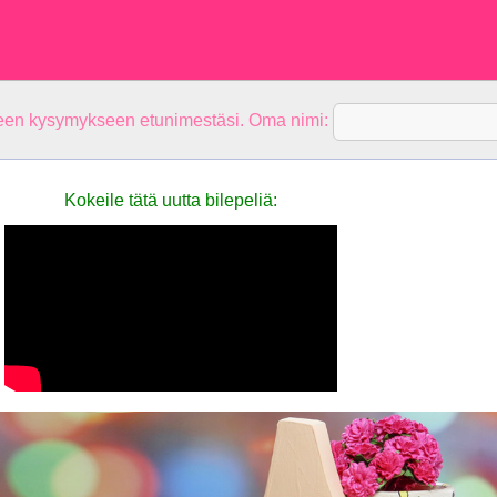
teen kysymykseen etunimestäsi. Oma nimi:
Kokeile tätä uutta bilepeliä: