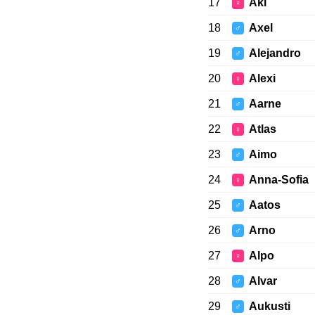
17
Aki
♀
18
Axel
♂
19
Alejandro
♂
20
Alexi
♀
21
Aarne
♂
22
Atlas
♀
23
Aimo
♂
24
Anna-Sofia
♀
25
Aatos
♂
26
Arno
♂
27
Alpo
♀
28
Alvar
♂
29
Aukusti
♂