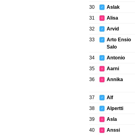
30
Aslak
♂
31
Alisa
♀
32
Arvid
♂
33
Arto Ensio
♂
Salo
34
Antonio
♂
35
Aarni
♀
36
Annika
♀
37
Alf
♂
38
Alpertti
♂
39
Asla
♀
40
Anssi
♀