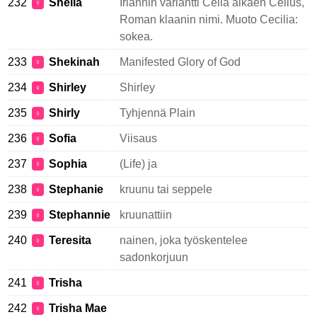
232
Sheila
Irlannin variantti Celia alkaen Celius,
♀
Roman klaanin nimi. Muoto Cecilia:
sokea.
233
Shekinah
Manifested Glory of God
♀
234
Shirley
Shirley
♀
235
Shirly
Tyhjennä Plain
♀
236
Sofia
Viisaus
♀
237
Sophia
(Life) ja
♀
238
Stephanie
kruunu tai seppele
♀
239
Stephannie
kruunattiin
♀
240
Teresita
nainen, joka työskentelee
♀
sadonkorjuun
241
Trisha
♀
242
Trisha Mae
♀