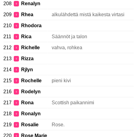
208
Renalyn
♀
209
Rhea
alkulähdettä mistä kaikesta virtasi
♀
210
Rhodora
♀
211
Rica
Säännöt ja talon
♀
212
Richelle
vahva, rohkea
♀
213
Rizza
♀
214
Rjlyn
♀
215
Rochelle
pieni kivi
♀
216
Rodelyn
♀
217
Rona
Scottish paikannimi
♀
218
Ronalyn
♀
219
Rosalie
Rose.
♀
220
Rose Marie
♀