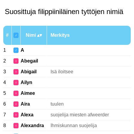
Suosittuja filippiiniläinen tyttöjen nimiä
#
Nimi
Merkitys
♂
1
A
♂
2
Abegail
♀
3
Abigail
Isä iloitsee
♀
4
Ailyn
♀
5
Aimee
♀
6
Aira
tuulen
♀
7
Alexa
suojelija miesten afweerder
♀
8
Alexandra
Ihmiskunnan suojelija
♀