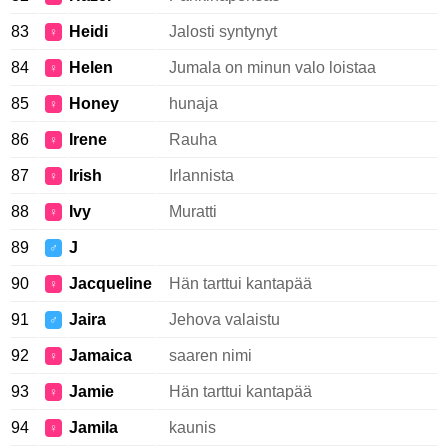
83
Heidi
Jalosti syntynyt
♀
84
Helen
Jumala on minun valo loistaa
♀
85
Honey
hunaja
♀
86
Irene
Rauha
♀
87
Irish
Irlannista
♀
88
Ivy
Muratti
♀
89
J
♂
90
Jacqueline
Hän tarttui kantapää
♀
91
Jaira
Jehova valaistu
♂
92
Jamaica
saaren nimi
♀
93
Jamie
Hän tarttui kantapää
♀
94
Jamila
kaunis
♀