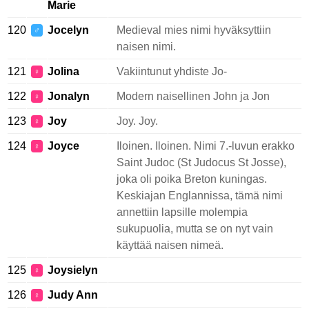
Marie
120
Jocelyn
Medieval mies nimi hyväksyttiin
♂
naisen nimi.
121
Jolina
Vakiintunut yhdiste Jo-
♀
122
Jonalyn
Modern naisellinen John ja Jon
♀
123
Joy
Joy. Joy.
♀
124
Joyce
Iloinen. Iloinen. Nimi 7.-luvun erakko
♀
Saint Judoc (St Judocus St Josse),
joka oli poika Breton kuningas.
Keskiajan Englannissa, tämä nimi
annettiin lapsille molempia
sukupuolia, mutta se on nyt vain
käyttää naisen nimeä.
125
Joysielyn
♀
126
Judy Ann
♀