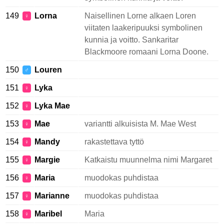
149
Lorna
Naisellinen Lorne alkaen Loren
♀
viitaten laakeripuuksi symbolinen
kunnia ja voitto. Sankaritar
Blackmoore romaani Lorna Doone.
150
Louren
♂
151
Lyka
♀
152
Lyka Mae
♀
153
Mae
variantti alkuisista M. Mae West
♀
154
Mandy
rakastettava tyttö
♀
155
Margie
Katkaistu muunnelma nimi Margaret
♀
156
Maria
muodokas puhdistaa
♀
157
Marianne
muodokas puhdistaa
♀
158
Maribel
Maria
♀