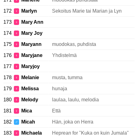
♀
172
Marlyn
Sekoitus Marie tai Marian ja Lyn
♀
173
Mary Ann
♀
174
Mary Joy
♀
175
Maryann
muodokas, puhdista
♀
176
Maryjane
Yhdistelmä
♀
177
Maryjoy
♀
178
Melanie
musta, tumma
♀
179
Melissa
hunaja
♀
180
Melody
laulaa, laulu, melodia
♀
181
Mica
Että
♀
182
Micah
Hän, joka on Herra
♂
183
Michaela
Heprean for "Kuka on kuin Jumala"
♀