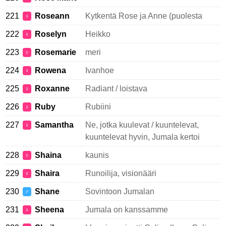
221
Roseann
Kytkentä Rose ja Anne (puolesta
♀
222
Roselyn
Heikko
♀
223
Rosemarie
meri
♀
224
Rowena
Ivanhoe
♀
225
Roxanne
Radiant / loistava
♀
226
Ruby
Rubiini
♀
227
Samantha
Ne, jotka kuulevat / kuuntelevat,
♀
kuuntelevat hyvin, Jumala kertoi
228
Shaina
kaunis
♀
229
Shaira
Runoilija, visionääri
♀
230
Shane
Sovintoon Jumalan
♂
231
Sheena
Jumala on kanssamme
♀