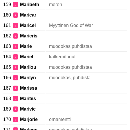
159
Maribeth
meren
♀
160
Maricar
♀
161
Maricel
Myyttinen God of War
♀
162
Maricris
♀
163
Marie
muodokas puhdistaa
♀
164
Mariel
katkeroitunut
♀
165
Marilou
muodokas puhdistaa
♀
166
Marilyn
muodokas, puhdista
♀
167
Marissa
♀
168
Marites
♀
169
Marivic
♀
170
Marjorie
ornamentti
♀
171
Marlene
muodokas puhdistaa