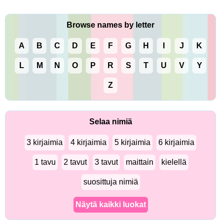
Browse names by letter
A
B
C
D
E
F
G
H
I
J
K
L
M
N
O
P
R
S
T
U
V
Y
Z
Selaa nimiä
3 kirjaimia
4 kirjaimia
5 kirjaimia
6 kirjaimia
1 tavu
2 tavut
3 tavut
maittain
kielellä
suosittuja nimiä
Näytä kaikki luokat