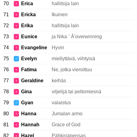
70
Erica
hallitsija lain
♀
71
Ericka
Ikuinen
♀
72
Erika
hallitsija lain
♀
73
Eunice
ja Nika ¨ Â'overwinning
♀
74
Evangeline
Hyvin
♀
75
Evelyn
miellyttävä, viihtyisä
♂
76
Fatima
Ne, jotka vieroittuu
♀
77
Geraldine
keihäs
♀
78
Gina
viljelijä tai peltomiesnä
♀
79
Gyan
valaistus
♂
80
Hanna
Jumalan armo
♀
81
Hannah
Grace of God
♀
82
Hazel
Pähkinäpensas
♀