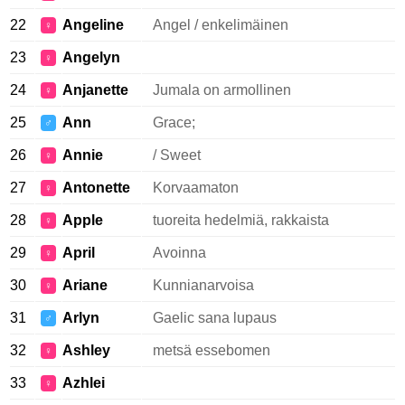
22
Angeline
Angel / enkelimäinen
♀
23
Angelyn
♀
24
Anjanette
Jumala on armollinen
♀
25
Ann
Grace;
♂
26
Annie
/ Sweet
♀
27
Antonette
Korvaamaton
♀
28
Apple
tuoreita hedelmiä, rakkaista
♀
29
April
Avoinna
♀
30
Ariane
Kunnianarvoisa
♀
31
Arlyn
Gaelic sana lupaus
♂
32
Ashley
metsä essebomen
♀
33
Azhlei
♀