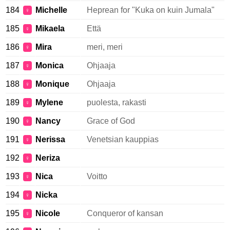
184
Michelle
Heprean for "Kuka on kuin Jumala"
♀
185
Mikaela
Että
♀
186
Mira
meri, meri
♀
187
Monica
Ohjaaja
♀
188
Monique
Ohjaaja
♀
189
Mylene
puolesta, rakasti
♀
190
Nancy
Grace of God
♀
191
Nerissa
Venetsian kauppias
♀
192
Neriza
♀
193
Nica
Voitto
♀
194
Nicka
♀
195
Nicole
Conqueror of kansan
♀