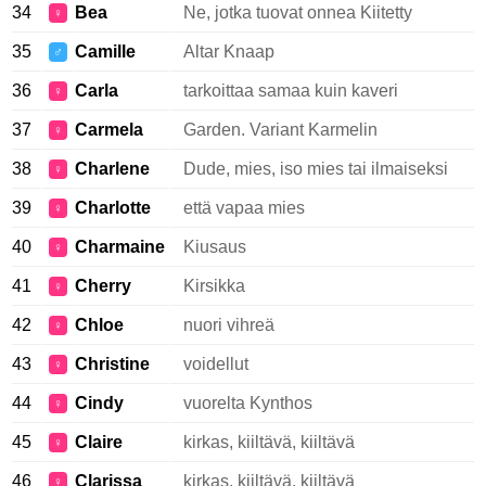
34
Bea
Ne, jotka tuovat onnea Kiitetty
♀
35
Camille
Altar Knaap
♂
36
Carla
tarkoittaa samaa kuin kaveri
♀
37
Carmela
Garden. Variant Karmelin
♀
38
Charlene
Dude, mies, iso mies tai ilmaiseksi
♀
39
Charlotte
että vapaa mies
♀
40
Charmaine
Kiusaus
♀
41
Cherry
Kirsikka
♀
42
Chloe
nuori vihreä
♀
43
Christine
voidellut
♀
44
Cindy
vuorelta Kynthos
♀
45
Claire
kirkas, kiiltävä, kiiltävä
♀
46
Clarissa
kirkas, kiiltävä, kiiltävä
♀