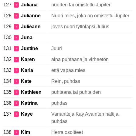
127
Juliana
nuorten tai omistettu Jupiter
♀
128
Julianne
Nuori mies, joka on omistettu Jupiter
♀
129
Julieann
joves nuori tyttölapsi Julius
♀
130
Juna
♀
131
Justine
Juuri
♀
132
Karen
aina puhtaana ja virheetön
♀
133
Karla
että vapaa mies
♀
134
Kate
Rein, puhdas
♀
135
Kathleen
puhtaana tai puhtaiden
♀
136
Katrina
puhdas
♀
137
Kaye
Variantteja Kay Avainten haltija,
♀
puhdas
138
Kim
Herra osoitteet
♀