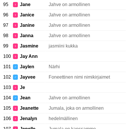
95
Jane
Jahve on armollinen
♀
96
Janice
Jahve on armollinen
♀
97
Janine
Jahve on armollinen
♀
98
Janna
Jahve on armollinen
♀
99
Jasmine
jasmiini kukka
♀
100
Jay Ann
♀
101
Jaylen
Närhi
♂
102
Jayvee
Foneettinen nimi nimikirjaimet
♂
103
Je
♀
104
Jean
Jahve on armollinen
♂
105
Jeanette
Jumala, joka on armollinen
♀
106
Jenalyn
hedelmällinen
♀
107
Jenelle
Jumala on kanssamme