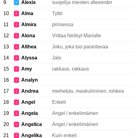
9
Alexis
suojelija miesten afweerder
♂
10
Alma
Tyttö
♀
11
Almira
prinsessa
♀
12
Alona
Viittaa Neitsyt Marialle
♀
13
Althea
Joku, joka tuo parantavaa
♀
14
Alyssa
Jalo
♀
15
Amy
rakkaus, rakkaus
♀
16
Analyn
♀
17
Andrea
miehekäs, maskuliininen, rohkea
♀
18
Angel
Enkeli
♀
19
Angela
Angel / enkelimäinen
♀
20
Angelica
Angel / enkelimäinen
♀
21
Angelika
Kuin enkeli
♀