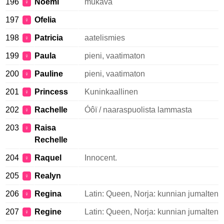
196
Noemi
mukava
♀
197
Ofelia
♀
198
Patricia
aatelismies
♀
199
Paula
pieni, vaatimaton
♀
200
Pauline
pieni, vaatimaton
♀
201
Princess
Kuninkaallinen
♀
202
Rachelle
Óôï / naaraspuolista lammasta
♀
203
Raisa
♀
Rechelle
204
Raquel
Innocent.
♀
205
Realyn
♀
206
Regina
Latin: Queen, Norja: kunnian jumalten
♀
207
Regine
Latin: Queen, Norja: kunnian jumalten
♀