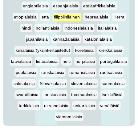
englantilaisia
espanjalaisia
eteläafrikkalaisia
etiopialaisia
että
filippiiniläinen
heprealaisia
Herra
hindi
hollantilaisia
indonesialaisia
italialaisia
japanilaisia
kannadalaisia
katalonialaisia
kiinalaisia (yksinkertaistettu)
korelaisia
kreikkalaisia
latvialaisia
liettualaisia
neiti
norjalaisia
portugalilaisia
puolalaisia
ranskalaisia
romanialaisia
ruotsalaisia
saksalaisia
Slovakialaisia
slovenialaisia
suomalaisia
swahililaisia
tanskalaisia
thaimaalaisia
tsekkiläisiä
turkkilaisia
ukrainalaisia
unkarilaisia
venäläisiä
vietnamilaisia