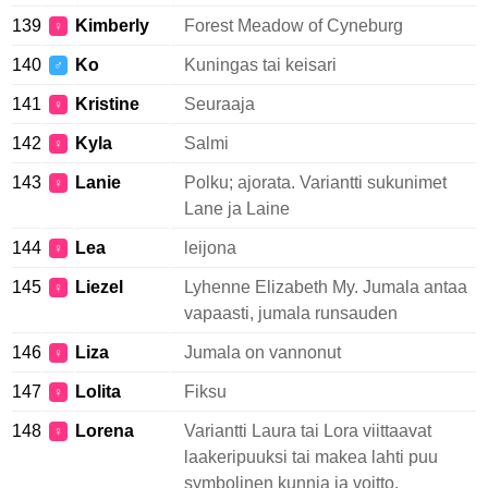
139
Kimberly
Forest Meadow of Cyneburg
♀
140
Ko
Kuningas tai keisari
♂
141
Kristine
Seuraaja
♀
142
Kyla
Salmi
♀
143
Lanie
Polku; ajorata. Variantti sukunimet
♀
Lane ja Laine
144
Lea
leijona
♀
145
Liezel
Lyhenne Elizabeth My. Jumala antaa
♀
vapaasti, jumala runsauden
146
Liza
Jumala on vannonut
♀
147
Lolita
Fiksu
♀
148
Lorena
Variantti Laura tai Lora viittaavat
♀
laakeripuuksi tai makea lahti puu
symbolinen kunnia ja voitto.