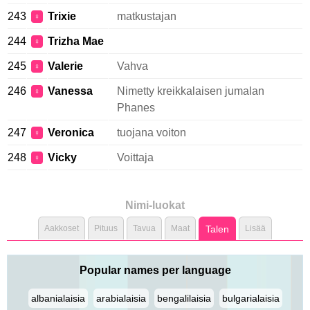
243
Trixie
matkustajan
♀
244
Trizha Mae
♀
245
Valerie
Vahva
♀
246
Vanessa
Nimetty kreikkalaisen jumalan
♀
Phanes
247
Veronica
tuojana voiton
♀
248
Vicky
Voittaja
♀
Nimi-luokat
Aakkoset
Pituus
Tavua
Maat
Talen
Lisää
Popular names per language
albanialaisia
arabialaisia
bengalilaisia
bulgarialaisia