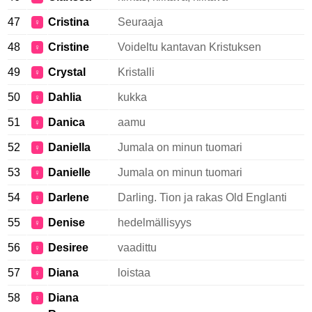
47
Cristina
Seuraaja
♀
48
Cristine
Voideltu kantavan Kristuksen
♀
49
Crystal
Kristalli
♀
50
Dahlia
kukka
♀
51
Danica
aamu
♀
52
Daniella
Jumala on minun tuomari
♀
53
Danielle
Jumala on minun tuomari
♀
54
Darlene
Darling. Tion ja rakas Old Englanti
♀
55
Denise
hedelmällisyys
♀
56
Desiree
vaadittu
♀
57
Diana
loistaa
♀
58
Diana
♀