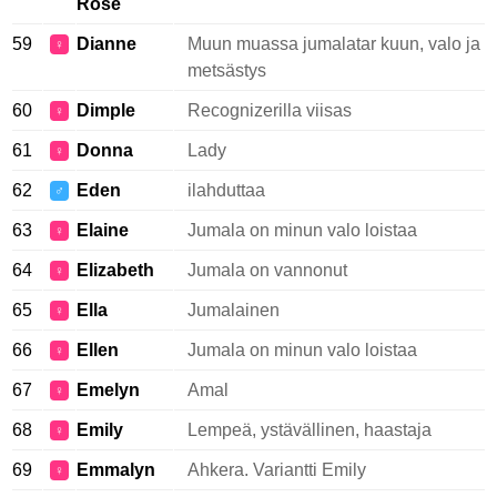
Rose
59
Dianne
Muun muassa jumalatar kuun, valo ja
♀
metsästys
60
Dimple
Recognizerilla viisas
♀
61
Donna
Lady
♀
62
Eden
ilahduttaa
♂
63
Elaine
Jumala on minun valo loistaa
♀
64
Elizabeth
Jumala on vannonut
♀
65
Ella
Jumalainen
♀
66
Ellen
Jumala on minun valo loistaa
♀
67
Emelyn
Amal
♀
68
Emily
Lempeä, ystävällinen, haastaja
♀
69
Emmalyn
Ahkera. Variantti Emily
♀