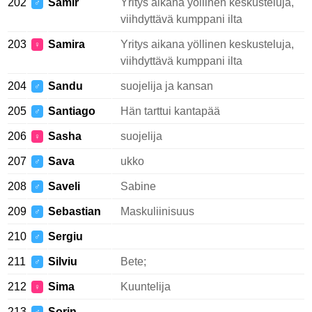
202
Samir
Yritys aikana yöllinen keskusteluja,
♂
viihdyttävä kumppani ilta
203
Samira
Yritys aikana yöllinen keskusteluja,
♀
viihdyttävä kumppani ilta
204
Sandu
suojelija ja kansan
♂
205
Santiago
Hän tarttui kantapää
♂
206
Sasha
suojelija
♀
207
Sava
ukko
♂
208
Saveli
Sabine
♂
209
Sebastian
Maskuliinisuus
♂
210
Sergiu
♂
211
Silviu
Bete;
♂
212
Sima
Kuuntelija
♀
213
Sorin