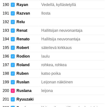
190
Rayan
Vedellä, kyllästetyllä
♂
191
Razvan
Ilosta
♂
192
Relu
♂
193
Renat
Hallitsijan neuvonantaja
♂
194
Renato
Hallitsija neuvonantaja
♂
195
Robert
säteilevä kirkkaus
♂
196
Rodion
laulu
♂
197
Roland
rohkea, rohkea
♂
198
Ruben
katso poika
♂
199
Ruslan
Leijonan näköinen
♂
200
Ruslana
leijona
♀
201
Ryuuzaki
♂