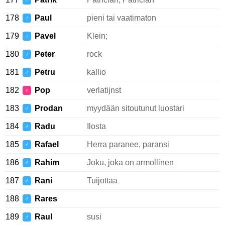
♂
178
Paul
pieni tai vaatimaton
♂
179
Pavel
Klein;
♂
180
Peter
rock
♂
181
Petru
kallio
♂
182
Pop
verlatijnst
♀
183
Prodan
myydään sitoutunut luostari
♂
184
Radu
Ilosta
♂
185
Rafael
Herra paranee, paransi
♂
186
Rahim
Joku, joka on armollinen
♂
187
Rani
Tuijottaa
♂
188
Rares
♂
189
Raul
susi
♂