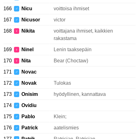
166
Nicu
voittoisa ihmiset
♂
167
Nicusor
victor
♂
168
Nikita
voittajana ihmiset, kaikkien
♀
rakastama
169
Ninel
Lenin taaksepäin
♀
170
Nita
Bear (Choctaw)
♀
171
Novac
♂
172
Novak
Tulokas
♂
173
Onisim
hyödyllinen, kannattava
♂
174
Ovidiu
♂
175
Pablo
Klein;
♂
176
Patrick
aatelismies
♂
177
Patrik
Patrician, Patrician