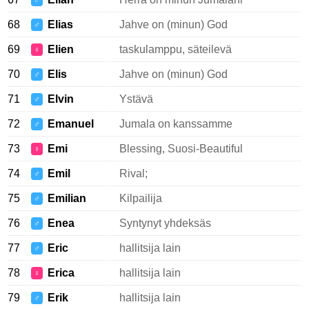
♂
68
Elias
Jahve on (minun) God
♂
69
Elien
taskulamppu, säteilevä
♀
70
Elis
Jahve on (minun) God
♂
71
Elvin
Ystävä
♂
72
Emanuel
Jumala on kanssamme
♂
73
Emi
Blessing, Suosi-Beautiful
♀
74
Emil
Rival;
♂
75
Emilian
Kilpailija
♂
76
Enea
Syntynyt yhdeksäs
♂
77
Eric
hallitsija lain
♂
78
Erica
hallitsija lain
♀
79
Erik
hallitsija lain
♂