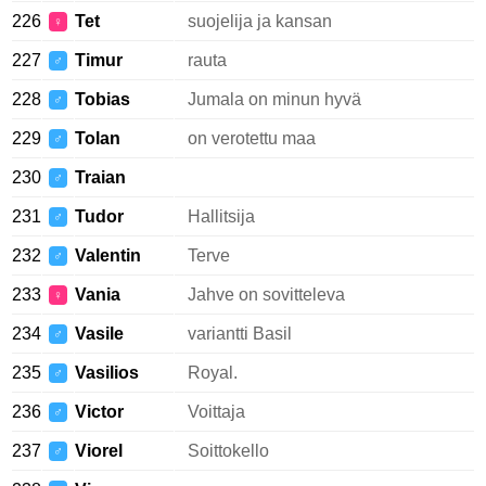
226
Tet
suojelija ja kansan
♀
227
Timur
rauta
♂
228
Tobias
Jumala on minun hyvä
♂
229
Tolan
on verotettu maa
♂
230
Traian
♂
231
Tudor
Hallitsija
♂
232
Valentin
Terve
♂
233
Vania
Jahve on sovitteleva
♀
234
Vasile
variantti Basil
♂
235
Vasilios
Royal.
♂
236
Victor
Voittaja
♂
237
Viorel
Soittokello
♂