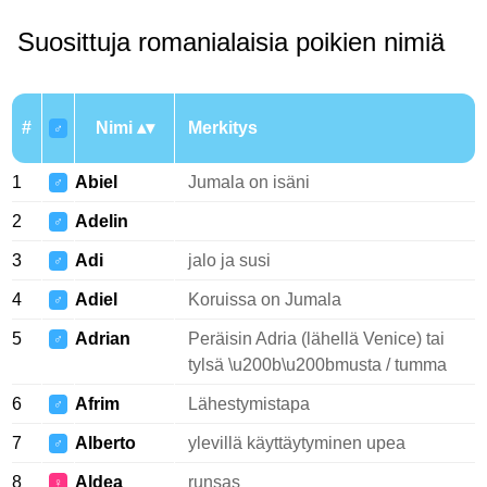
Suosittuja romanialaisia poikien nimiä
#
Nimi
Merkitys
♂
1
Abiel
Jumala on isäni
♂
2
Adelin
♂
3
Adi
jalo ja susi
♂
4
Adiel
Koruissa on Jumala
♂
5
Adrian
Peräisin Adria (lähellä Venice) tai
♂
tylsä \u200b\u200bmusta / tumma
6
Afrim
Lähestymistapa
♂
7
Alberto
ylevillä käyttäytyminen upea
♂
8
Aldea
runsas
♀