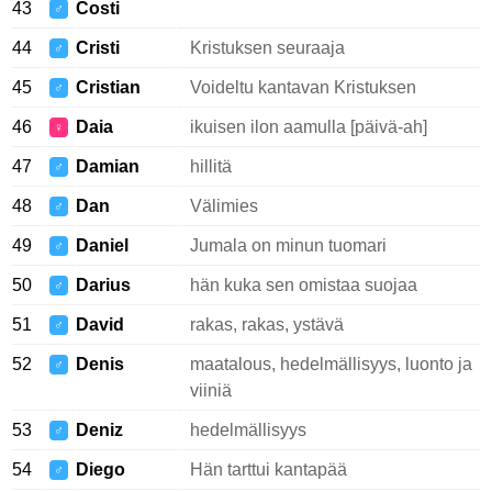
43
Costi
♂
44
Cristi
Kristuksen seuraaja
♂
45
Cristian
Voideltu kantavan Kristuksen
♂
46
Daia
ikuisen ilon aamulla [päivä-ah]
♀
47
Damian
hillitä
♂
48
Dan
Välimies
♂
49
Daniel
Jumala on minun tuomari
♂
50
Darius
hän kuka sen omistaa suojaa
♂
51
David
rakas, rakas, ystävä
♂
52
Denis
maatalous, hedelmällisyys, luonto ja
♂
viiniä
53
Deniz
hedelmällisyys
♂
54
Diego
Hän tarttui kantapää
♂