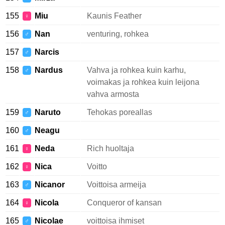
155
Miu
Kaunis Feather
♀
156
Nan
venturing, rohkea
♂
157
Narcis
♂
158
Nardus
Vahva ja rohkea kuin karhu,
♂
voimakas ja rohkea kuin leijona
vahva armosta
159
Naruto
Tehokas poreallas
♂
160
Neagu
♂
161
Neda
Rich huoltaja
♀
162
Nica
Voitto
♀
163
Nicanor
Voittoisa armeija
♂
164
Nicola
Conqueror of kansan
♀
165
Nicolae
voittoisa ihmiset
♂