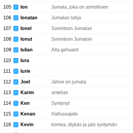
105
Ion
Jumala, joka on armollinen
♂
106
Ionatan
Jumalan lahja
♂
107
Ionel
Sovintoon Jumalan
♂
108
Ionut
Sovintoon Jumalan
♂
109
Iulian
Alla gehaard
♂
110
Iura
♂
111
Iurie
♂
112
Joel
Jahve on jumala
♂
113
Karim
antelias
♂
114
Ken
Syntynyt
♂
115
Kenan
Hallussapito
♂
116
Kevin
komea, älykäs ja jalo syntymän
♂