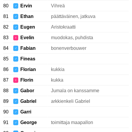
80
Ervin
Vihreä
♂
81
Ethan
päättäväinen, jatkuva
♂
82
Eugen
Aristokraatti
♂
83
Evelin
muodokas, puhdista
♀
84
Fabian
bonenverbouwer
♂
85
Fineas
♂
86
Florian
kukkia
♂
87
Florin
kukka
♀
88
Gabor
Jumala on kanssamme
♂
89
Gabriel
arkkienkeli Gabriel
♂
90
Garri
♂
91
George
toimittaja maapallon
♂