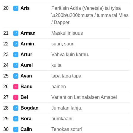
20
Aris
Peräisin Adria (Venetsia) tai tylsä
♂
\u200b\u200bmusta / tumma tai Mies
/ Dapper
21
Arman
Maskuliinisuus
♂
22
Armin
suuri, suuri
♂
23
Artur
Vahva kuin karhu.
♂
24
Aurel
kulta
♂
25
Ayan
tapa tapa tapa
♂
26
Banu
nainen
♀
27
Bel
Variant on Latinalaisen Amabel
♀
28
Bogdan
Jumalan lahja.
♂
29
Bora
hurrikaani
♂
30
Calin
Tehokas soturi
♂