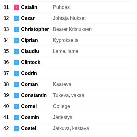
31
Catalin
Puhdas
♀
32
Cezar
Johtaja hiukset
♂
33
Christopher
Bearer Kristuksen
♂
34
Ciprian
Kyprokselta
♂
35
Claudiu
Lame, lame
♂
36
Clintock
♂
37
Codrin
♂
38
Coman
Kaareva
♂
39
Constantin
Tukeva, vakaa
♂
40
Cornel
College
♂
41
Cosmin
Järjestys
♂
42
Costel
Jatkuva, kestävä
♂