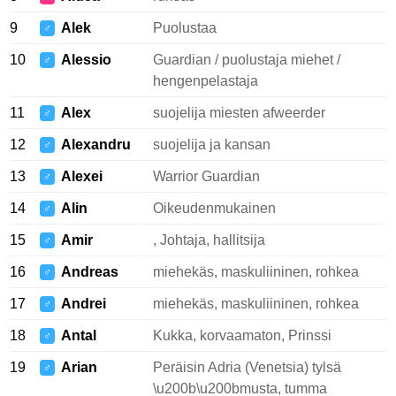
9
Alek
Puolustaa
♂
10
Alessio
Guardian / puolustaja miehet /
♂
hengenpelastaja
11
Alex
suojelija miesten afweerder
♂
12
Alexandru
suojelija ja kansan
♂
13
Alexei
Warrior Guardian
♂
14
Alin
Oikeudenmukainen
♂
15
Amir
, Johtaja, hallitsija
♂
16
Andreas
miehekäs, maskuliininen, rohkea
♂
17
Andrei
miehekäs, maskuliininen, rohkea
♂
18
Antal
Kukka, korvaamaton, Prinssi
♂
19
Arian
Peräisin Adria (Venetsia) tylsä
♂
\u200b\u200bmusta, tumma