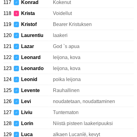
117
Konrad
Kokenut
♂
118
Krista
Voidellut
♀
119
Kristof
Bearer Kristuksen
♂
120
Laurentiu
laakeri
♂
121
Lazar
God `s apua
♂
122
Leonard
leijona, kova
♂
123
Leonardo
leijona, kova
♂
124
Leonid
poika leijona
♂
125
Levente
Rauhallinen
♂
126
Levi
noudatetaan, noudattaminen
♂
127
Liviu
Tuntematon
♂
128
Lorin
Niistä pisteen laakeripuuksi
♂
129
Luca
alkaen Lucaníë, kevyt
♂