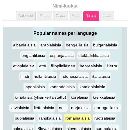
Nimi-luokat
Aakkoset
Pituus
Tavua
Maat
Talen
Lisää
Popular names per language
albanialaisia
arabialaisia
bengalilaisia
bulgarialaisia
englantilaisia
espanjalaisia
eteläafrikkalaisia
etiopialaisia
että
filippiiniläinen
heprealaisia
Herra
hindi
hollantilaisia
indonesialaisia
italialaisia
japanilaisia
kannadalaisia
katalonialaisia
kiinalaisia (yksinkertaistettu)
korelaisia
kreikkalaisia
latvialaisia
liettualaisia
neiti
norjalaisia
portugalilaisia
puolalaisia
ranskalaisia
romanialaisia
ruotsalaisia
saksalaisia
Slovakialaisia
slovenialaisia
suomalaisia