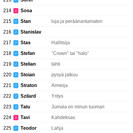
♂
214
Sosa
♀
215
Stan
luja ja peräänantamaton
♂
216
Stanislav
♂
217
Stas
Hallitsija
♂
218
Stefan
"Crown" tai "halo"
♂
219
Stelian
tähti
♂
220
Stoian
pysyä jatkuu
♂
221
Straton
Armeija
♂
222
Szilard
Yritys
♂
223
Tatu
Jumala on minun tuomari
♂
224
Tavi
Kahdeksas
♀
225
Teodor
Lahja
♂