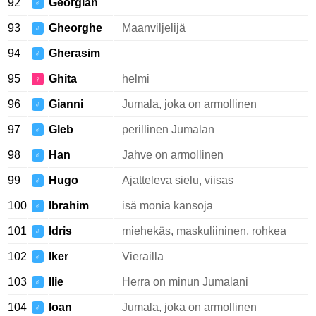
92
Georgian
♂
93
Gheorghe
Maanviljelijä
♂
94
Gherasim
♂
95
Ghita
helmi
♀
96
Gianni
Jumala, joka on armollinen
♂
97
Gleb
perillinen Jumalan
♂
98
Han
Jahve on armollinen
♂
99
Hugo
Ajatteleva sielu, viisas
♂
100
Ibrahim
isä monia kansoja
♂
101
Idris
miehekäs, maskuliininen, rohkea
♂
102
Iker
Vierailla
♂
103
Ilie
Herra on minun Jumalani
♂
104
Ioan
Jumala, joka on armollinen
♂