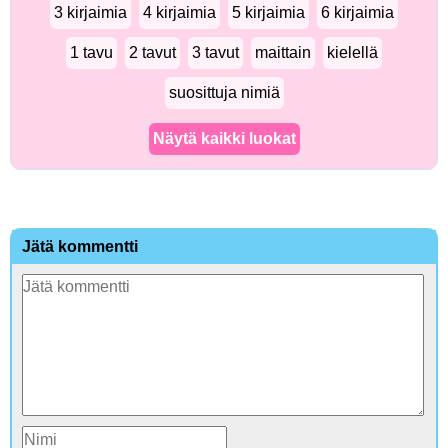
3 kirjaimia
4 kirjaimia
5 kirjaimia
6 kirjaimia
1 tavu
2 tavut
3 tavut
maittain
kielellä
suosittuja nimiä
Näytä kaikki luokat
Jätä kommentti