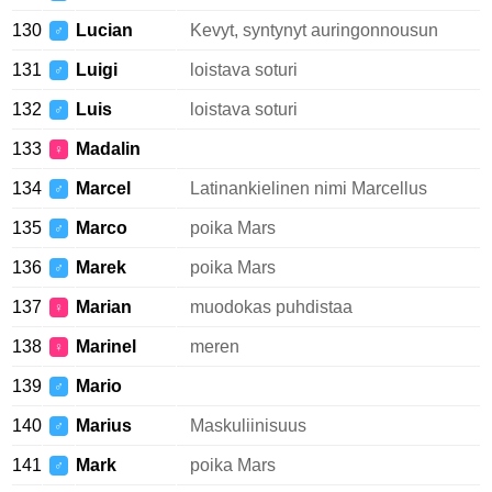
130
Lucian
Kevyt, syntynyt auringonnousun
♂
131
Luigi
loistava soturi
♂
132
Luis
loistava soturi
♂
133
Madalin
♀
134
Marcel
Latinankielinen nimi Marcellus
♂
135
Marco
poika Mars
♂
136
Marek
poika Mars
♂
137
Marian
muodokas puhdistaa
♀
138
Marinel
meren
♀
139
Mario
♂
140
Marius
Maskuliinisuus
♂
141
Mark
poika Mars
♂