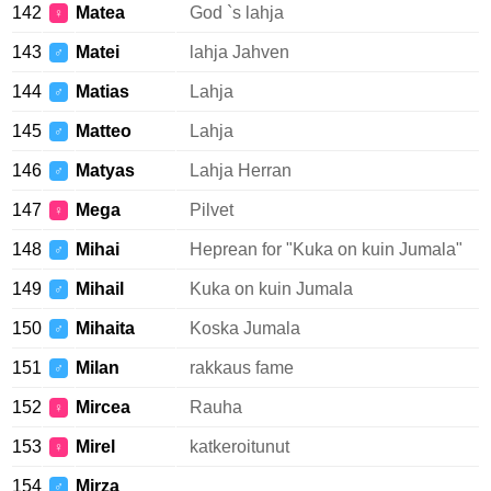
142
Matea
God `s lahja
♀
143
Matei
lahja Jahven
♂
144
Matias
Lahja
♂
145
Matteo
Lahja
♂
146
Matyas
Lahja Herran
♂
147
Mega
Pilvet
♀
148
Mihai
Heprean for "Kuka on kuin Jumala"
♂
149
Mihail
Kuka on kuin Jumala
♂
150
Mihaita
Koska Jumala
♂
151
Milan
rakkaus fame
♂
152
Mircea
Rauha
♀
153
Mirel
katkeroitunut
♀
154
Mirza
♂