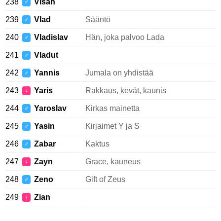
238
Visan
♂
239
Vlad
Sääntö
♂
240
Vladislav
Hän, joka palvoo Lada
♂
241
Vladut
♂
242
Yannis
Jumala on yhdistää
♂
243
Yaris
Rakkaus, kevät, kaunis
♀
244
Yaroslav
Kirkas mainetta
♂
245
Yasin
Kirjaimet Y ja S
♂
246
Zabar
Kaktus
♂
247
Zayn
Grace, kauneus
♀
248
Zeno
Gift of Zeus
♂
249
Zian
♀