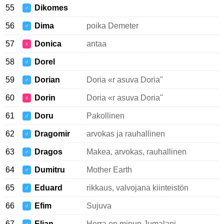
55
Dikomes
♂
56
Dima
poika Demeter
♂
57
Donica
antaa
♀
58
Dorel
♂
59
Dorian
Doria «r asuva Doria"
♂
60
Dorin
Doria «r asuva Doria"
♀
61
Doru
Pakollinen
♂
62
Dragomir
arvokas ja rauhallinen
♂
63
Dragos
Makea, arvokas, rauhallinen
♂
64
Dumitru
Mother Earth
♂
65
Eduard
rikkaus, valvojana kiinteistön
♂
66
Efim
Sujuva
♂
67
Elian
Herra on minun Jumalani