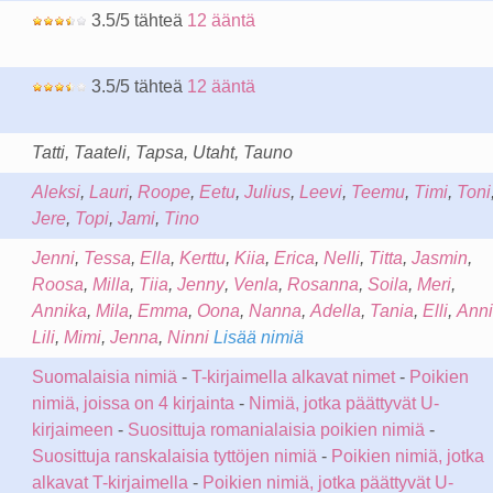
3.5/5 tähteä
12 ääntä
3.5/5 tähteä
12 ääntä
Tatti, Taateli, Tapsa, Utaht, Tauno
Aleksi
,
Lauri
,
Roope
,
Eetu
,
Julius
,
Leevi
,
Teemu
,
Timi
,
Toni
Jere
,
Topi
,
Jami
,
Tino
Jenni
,
Tessa
,
Ella
,
Kerttu
,
Kiia
,
Erica
,
Nelli
,
Titta
,
Jasmin
,
Roosa
,
Milla
,
Tiia
,
Jenny
,
Venla
,
Rosanna
,
Soila
,
Meri
,
Annika
,
Mila
,
Emma
,
Oona
,
Nanna
,
Adella
,
Tania
,
Elli
,
Anni
Lili
,
Mimi
,
Jenna
,
Ninni
Lisää nimiä
Suomalaisia nimiä
-
T-kirjaimella alkavat nimet
-
Poikien
nimiä, joissa on 4 kirjainta
-
Nimiä, jotka päättyvät U-
kirjaimeen
-
Suosittuja romanialaisia poikien nimiä
-
Suosittuja ranskalaisia tyttöjen nimiä
-
Poikien nimiä, jotka
alkavat T-kirjaimella
-
Poikien nimiä, jotka päättyvät U-