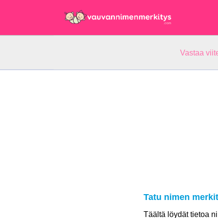
Vastaa vii
Tatu nimen merki
Täältä löydät tietoa 