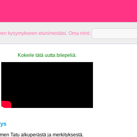
teen kysymykseen etunimestäsi. Oma nimi:
Kokeile tätä uutta bilepeliä:
tys
nimen Tatu alkuperästä ja merkityksestä.