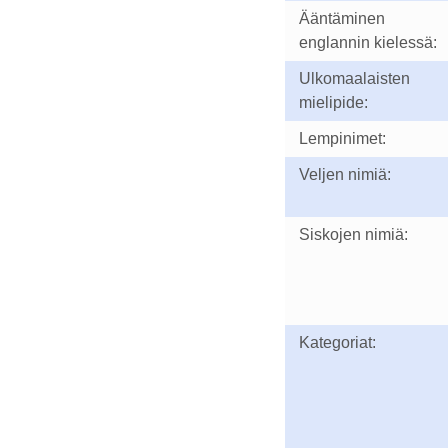
Ääntäminen
englannin kielessä:
Ulkomaalaisten
mielipide:
Lempinimet:
Veljen nimiä:
Siskojen nimiä:
Kategoriat: