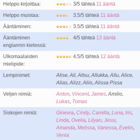
Helppo kirjoittaa:
3/5 tähteä
11 ääntä
Helppo muistaa:
3.5/5 tähteä
11 ääntä
Ääntäminen:
3.5/5 tähteä
11 ääntä
Ääntäminen
4/5 tähteä
13 ääntä
englannin kielessä:
Ulkomaalaisten
4.5/5 tähteä
12 ääntä
mielipide:
Lempinimet:
Alise, Ali, Altsu, Allukka, Allu, Alice,
Alias, Alizz, Aliis, Alissa Pissa
Veljen nimiä:
Anton
,
Vincent
,
James
, Amilio,
Lukas
,
Tomas
Siskojen nimiä:
Ginevra
,
Cindy
,
Camilla
,
Luna
,
Iris
,
Linda
,
Ovelia
,
Lilyan
,
Jessi
,
Amanda
,
Melissa
,
Vanessa
,
Evelin
,
Venla